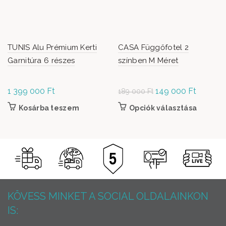
TUNIS Alu Prémium Kerti
CASA Függőfotel 2
Garnitúra 6 részes
színben M Méret
1 399 000
Ft
Original
149 000
Ft
Current
189 000
Ft
price was:
price is:
Kosárba teszem
Opciók választása
Ennek a
189
149
termékn
000 Ft.
000 Ft.
több vari
van. A
változato
terméko
választha
KÖVESS MINKET A SOCIAL OLDALAINKON
IS: