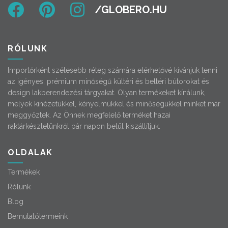
RÓLUNK
Importőrként szélesebb réteg számára elérhetővé kívánjuk tenni
az igényes, prémium minőségű kültéri és beltéri bútorokat és
design lakberendezési tárgyakat. Olyan termékeket kínálunk,
melyek kinézetükkel, kényelmükkel és minőségükkel minket már
meggyőztek. Az Önnek megfelelő terméket hazai
raktárkészletünkről pár napon belül kiszállítjuk.
OLDALAK
Termékek
Rólunk
Blog
Bemutatótermeink