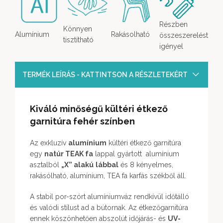
Részben
Könnyen
Alumínium
Rakásolható
összeszerelést
tisztítható
igényel
TERMÉK LEÍRÁS - KATTINTSON A RÉSZLETEKÉRT
Kiváló minőségű kültéri étkező
garnitúra fehér színben
Az exkluzív
alumínium
kültéri étkező garnitúra
egy
natúr TEAK fa
lappal gyártott alumínium
asztalból
„X” alakú
lábbal
és 8 kényelmes,
rakásólható, alumínium, TEA fa karfás székből áll.
A stabil por-szórt alumíniumváz rendkívül időtálló
és valódi stílust ad a bútornak. Az étkezőgarnitúra
ennek köszönhetően abszolút időjárás- és
UV-