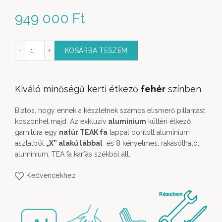
949 000
Ft
a Kültéri Étkező Garnitúra 9 részes X lábbal fehér színben mennyis
KOSÁRBA TESZEM
Kiváló minőségű kerti étkező
fehér
színben
Biztos, hogy ennek a készletnek számos elismerő pillantást
köszönhet majd. Az exkluzív
alumínium
kültéri étkező
garnitúra egy
natúr TEAK fa
lappal borított alumínium
asztalból
„X” alakú lábbal
és 8 kényelmes, rakásólható,
alumínium, TEA fa karfás székből áll.
Kedvencekhez