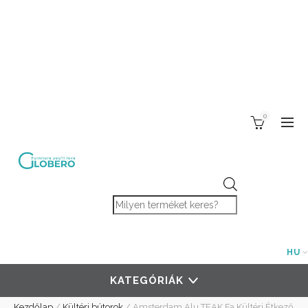
0
Products search
HU
KATEGÓRIÁK
Kezdőlap
/
Kültéri bútorok
/
Amsterdam Alu TEAK Fa Kültéri Étkező