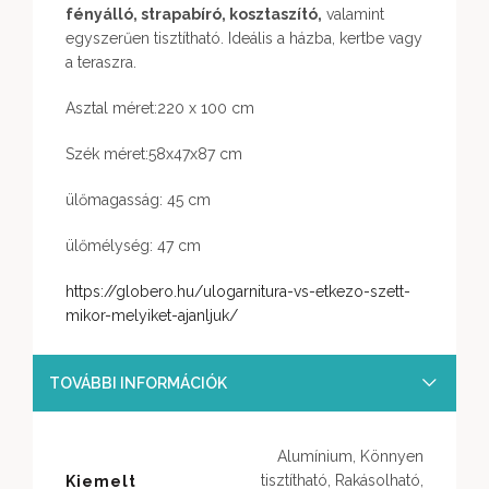
fényálló, strapabíró, kosztaszító,
valamint
egyszerűen tisztítható. Ideális a házba, kertbe vagy
a teraszra.
Asztal méret:220 x 100 cm
Szék méret:58x47x87 cm
ülőmagasság: 45 cm
ülőmélység: 47 cm
https://globero.hu/ulogarnitura-vs-etkezo-szett-
mikor-melyiket-ajanljuk/
TOVÁBBI INFORMÁCIÓK
Alumínium, Könnyen
tisztítható, Rakásolható,
Kiemelt