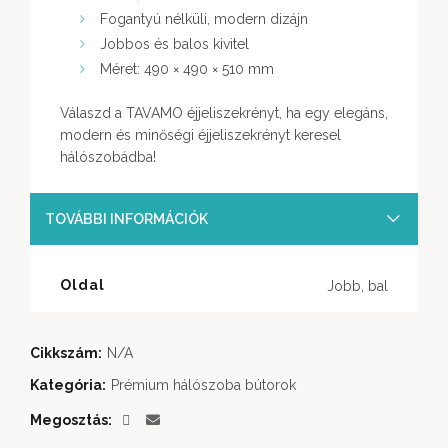
Fogantyú nélküli, modern dizájn
Jobbos és balos kivitel
Méret: 490 × 490 × 510 mm
Válaszd a TAVAMO éjjeliszekrényt, ha egy elegáns,
modern és minőségi éjjeliszekrényt keresel
hálószobádba!
TOVÁBBI INFORMÁCIÓK
Oldal
Jobb, bal
Cikkszám:
N/A
Kategória:
Prémium hálószoba bútorok
Megosztás