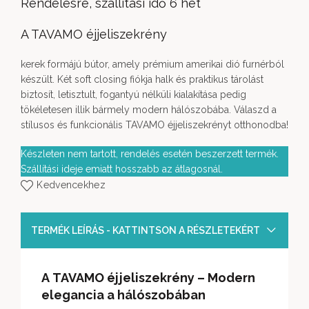
Rendelésre, szállítási idő 6 hét
A TAVAMO éjjeliszekrény
kerek formájú bútor, amely prémium amerikai dió furnérból
készült. Két soft closing fiókja halk és praktikus tárolást
biztosít, letisztult, fogantyú nélküli kialakítása pedig
tökéletesen illik bármely modern hálószobába. Válaszd a
stílusos és funkcionális TAVAMO éjjeliszekrényt otthonodba!
Készleten nem tartott, rendelés esetén beszerzett termék.
Szállítási ideje emiatt hosszabb az átlagosnál.
Kedvencekhez
TERMÉK LEÍRÁS - KATTINTSON A RÉSZLETEKÉRT
A
TAVAMO éjjeliszekrény
– Modern
elegancia a hálószobában