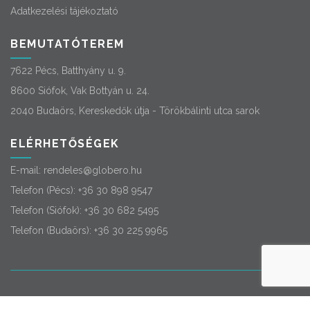
Adatkezelési tájékoztató
BEMUTATÓTEREM
7622 Pécs, Batthyány u. 9.
8600 Siófok, Vak Bottyán u. 24.
2040 Budaörs, Kereskedők útja - Törökbálinti utca sarok
ELÉRHETŐSÉGEK
E-mail:
rendeles@globero.hu
Telefon (Pécs):
+36 30 898 9547
Telefon (Siófok):
+36 30 682 5495
Telefon (Budaörs):
+36 30 225 9965
© 2026
Globero
. Minden jog fenntartva