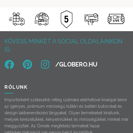
KÖVESS MINKET A SOCIAL OLDALAINKON
IS:
RÓLUNK
Importőrként szélesebb réteg számára elérhetővé kívánjuk tenni
az igényes, prémium minőségű kültéri és beltéri bútorokat és
design lakberendezési tárgyakat. Olyan termékeket kínálunk,
melyek kinézetükkel, kényelmükkel és minőségükkel minket már
meggyőztek. Az Önnek megfelelő terméket hazai
raktárkészletünkről pár napon belül kiszállítjuk.