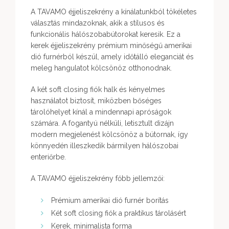
A TAVAMO éjjeliszekrény a kínálatunkból tökéletes
választás mindazoknak, akik a stílusos és
funkcionális hálószobabútorokat keresik. Ez a
kerek éjjeliszekrény prémium minőségű amerikai
dió furnérból készül, amely időtálló eleganciát és
meleg hangulatot kölcsönöz otthonodnak.
A két soft closing fiók halk és kényelmes
használatot biztosít, miközben bőséges
tárolóhelyet kínál a mindennapi apróságok
számára. A fogantyú nélküli, letisztult dizájn
modern megjelenést kölcsönöz a bútornak, így
könnyedén illeszkedik bármilyen hálószobai
enteriőrbe.
A TAVAMO éjjeliszekrény főbb jellemzői:
Prémium amerikai dió furnér borítás
Két soft closing fiók a praktikus tárolásért
Kerek, minimalista forma