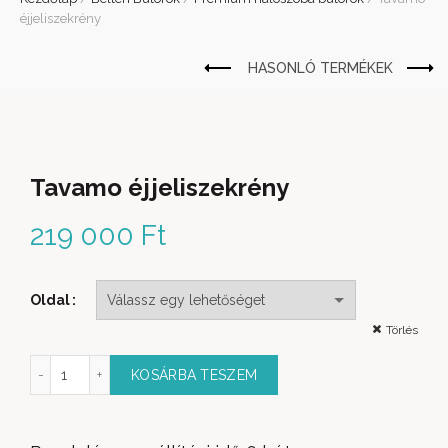
éjjeliszekrény
Tavamo éjjeliszekrény
219 000
Ft
Oldal
Törlés
o éjjeliszekrény mennyiség
KOSÁRBA TESZEM