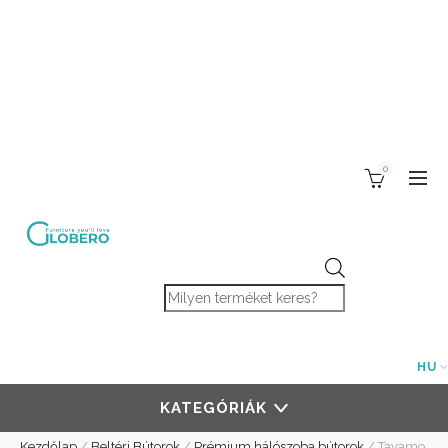
0
Products search
HU
KATEGÓRIÁK
Kezdőlap
/
Beltéri Bútorok
/
Prémium hálószoba bútorok
/
Tavamo