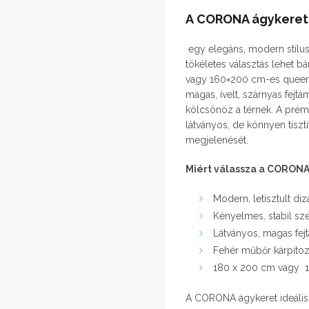
A
CORONA ágykeret
egy elegáns, modern stílus
tökéletes választás lehet 
vagy 160×200 cm-es queen
magas, ívelt, szárnyas fejt
kölcsönöz a térnek. A pré
látványos, de könnyen tiszt
megjelenését.
Miért válassza a CORON
Modern, letisztult di
Kényelmes, stabil sz
Látványos, magas fejt
Fehér műbőr kárpitoz
180 x 200 cm vagy 1
A CORONA ágykeret ideális v