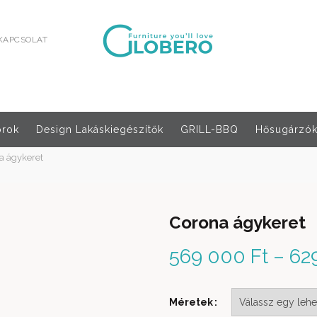
KAPCSOLAT
orok
Design Lakáskiegészítők
GRILL-BBQ
Hősugárzók,
a ágykeret
Corona ágykeret
569 000
Ft
–
62
Méretek