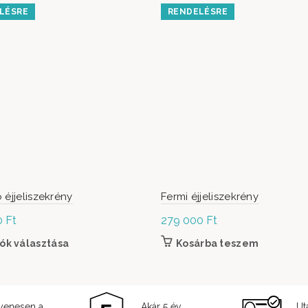
LÉSRE
RENDELÉSRE
 éjjeliszekrény
Fermi éjjeliszekrény
0
Ft
279 000
Ft
ók választása
Ennek a terméknek több variációja van. A változatok a
Kosárba teszem
yenesen a
Akár 5 év
Ut