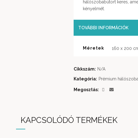
hálószobabútort keres, ame
kényelmét.
TOVÁBBI INFORMÁCIÓK
Méretek
160 x 200 c
Cikkszám:
N/A
Kategória:
Prémium hálószoba
Megosztás
KAPCSOLÓDÓ TERMÉKEK