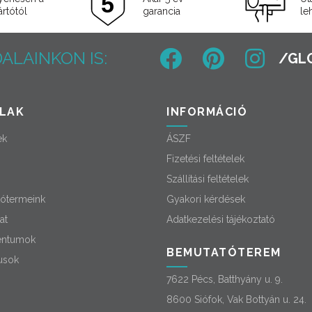
rtótól
garancia
le
ALAINKON IS:
LAK
INFORMÁCIÓ
ek
ÁSZF
Fizetési feltételek
Szállítási feltételek
ótermeink
Gyakori kérdések
at
Adatkezelési tájékoztató
ntumok
BEMUTATÓTEREM
usok
7622 Pécs, Batthyány u. 9.
8600 Siófok, Vak Bottyán u. 24.