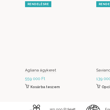
RENDELÉSRE
RENDE
Agliana ágykeret
Saviano
559 000
Ft
139 00
Kosárba teszem
Opci
150 000 Ft felett
Eg