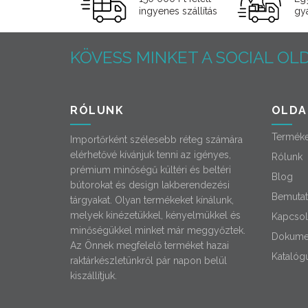
ingyenes szállítás
gyá
KÖVESS MINKET A SOCIAL OLD
RÓLUNK
OLDA
Termék
Importőrként szélesebb réteg számára
elérhetővé kívánjuk tenni az igényes,
Rólunk
prémium minőségű kültéri és beltéri
Blog
bútorokat és design lakberendezési
Bemutat
tárgyakat. Olyan termékeket kínálunk,
melyek kinézetükkel, kényelmükkel és
Kapcsol
minőségükkel minket már meggyőztek.
Dokume
Az Önnek megfelelő terméket hazai
Katalóg
raktárkészletünkről pár napon belül
kiszállítjuk.