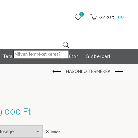
0
0
/
0
Ft
HU
Products search
 Teraszfűtés
Rendezvény bútor
Globeroart
9 000
Ft
Ártartomány: 569
000 Ft - 629 000 Ft
Törlés