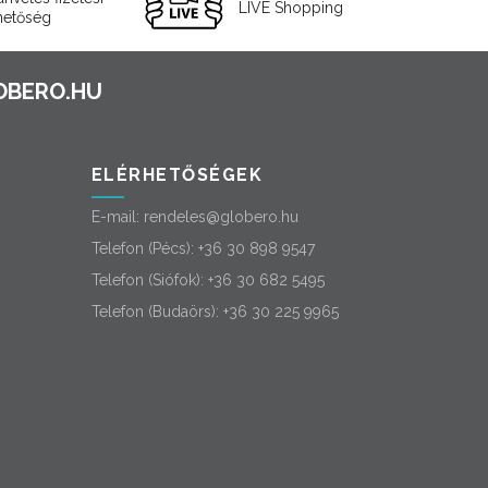
LIVE Shopping
hetőség
ELÉRHETŐSÉGEK
E-mail:
rendeles@globero.hu
Telefon (Pécs):
+36 30 898 9547
Telefon (Siófok):
+36 30 682 5495
Telefon (Budaörs):
+36 30 225 9965