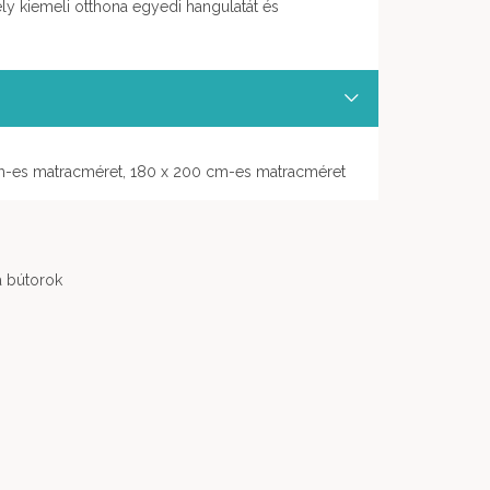
ly kiemeli otthona egyedi hangulatát és
m-es matracméret, 180 x 200 cm-es matracméret
 bútorok