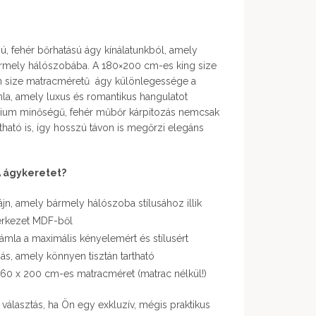
ú, fehér bőrhatású ágy kínálatunkból, amely
bármely hálószobába. A 180×200 cm-es king size
 size matracméretű ágy különlegessége a
ámla, amely luxus és romantikus hangulatot
mium minőségű, fehér műbőr kárpitozás nemcsak
ítható is, így hosszú távon is megőrzi elegáns
A ágykeretet?
zájn, amely bármely hálószoba stílusához illik
erkezet MDF-ből
ámla a maximális kényelemért és stílusért
ás, amely könnyen tisztán tartható
60 x 200 cm-es matracméret (matrac nélkül!)
álasztás, ha Ön egy exkluzív, mégis praktikus