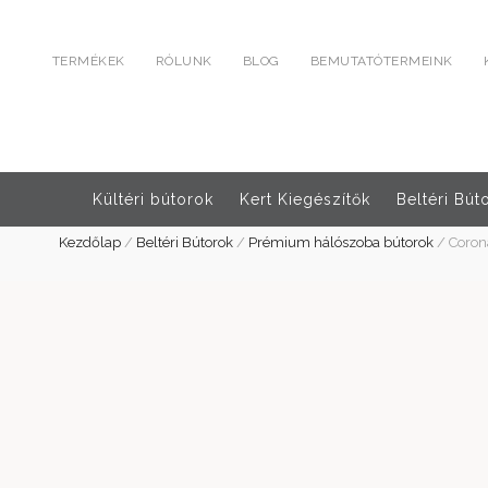
TERMÉKEK
RÓLUNK
BLOG
BEMUTATÓTERMEINK
Kültéri bútorok
Kert Kiegészítők
Beltéri Bút
Kezdőlap
/
Beltéri Bútorok
/
Prémium hálószoba bútorok
/
Coron