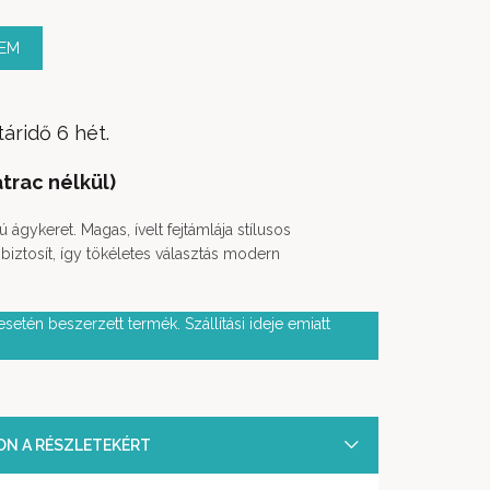
ZEM
táridő 6 hét.
rac nélkül)
ágykeret. Magas, ívelt fejtámlája stílusos
biztosít, így tökéletes választás modern
setén beszerzett termék. Szállítási ideje emiatt
SON A RÉSZLETEKÉRT