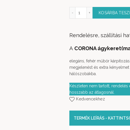
Corona ágykeret mennyiség
KOSÁRBA TES
Rendelésre, szállítási ha
A
CORONA ágykeret(mat
elegáns, fehér műbőr kárpitozású 
megjelenést és extra kényelmet 
hálószobákba.
Készleten nem tartott, rendelés e
hosszabb az átlagosnál.
Kedvencekhez
TERMÉK LEÍRÁS - KATTINT