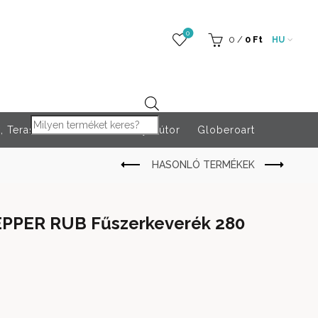
0
0
/
0
Ft
HU
Products search
 Teraszfűtés
Rendezvény bútor
Globeroart
EPPER RUB Fűszerkeverék 280