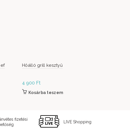
hef
Hőálló grill kesztyű
Hargitai n
9-kg-os
4 900
Ft
12 490
Ft
Kosárba teszem
Kosárb
ánvétes fizetési
LIVE Shopping
hetőség