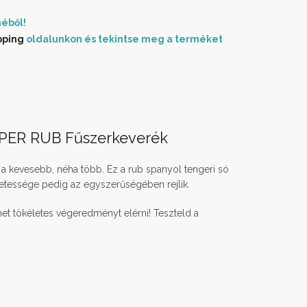
éből!
pping
oldalunkon és tekintse meg a terméket
PPER RUB Fűszerkeverék
a kevesebb, néha több. Ez a rub spanyol tengeri só
letessége pedig az egyszerűségében rejlik.
het tökéletes végeredményt elérni! Teszteld a