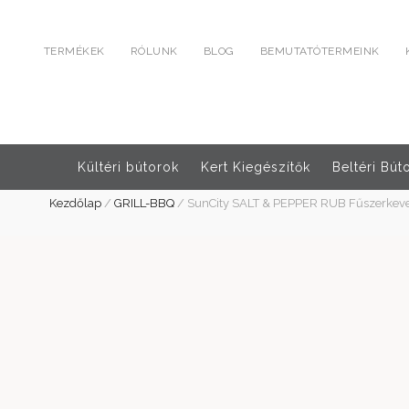
TERMÉKEK
RÓLUNK
BLOG
BEMUTATÓTERMEINK
Kültéri bútorok
Kert Kiegészítők
Beltéri Bút
Kezdőlap
/
GRILL-BBQ
/
SunCity SALT & PEPPER RUB Fűszerkeve