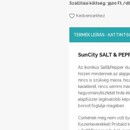
Szállítási költség: 3500 Ft.
/d
Kedvencekhez
TERMÉK LEÍRÁS - KATTINT
SunCity SALT & PEP
Az ikonikus Salt&Pepper du
hiszen mindennek az alapja
nincs is szükség másra, his
karakterét, nincs semmi más
hagyománytisztelet hívta él
alapfűszer legkiválóbb képvi
borsot foglalja magában.
Csirkének még nem volt ilye
fűszerkeverékkel! Próbáld 