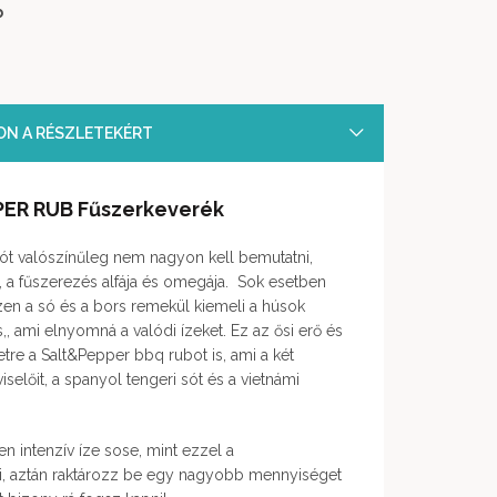
b
SON A RÉSZLETEKÉRT
PER RUB Fűszerkeverék
ót valószínűleg nem nagyon kell bemutatni,
, a fűszerezés alfája és omegája. Sok esetben
zen a só és a bors remekül kiemeli a húsok
,, ami elnyomná a valódi ízeket. Ez az ősi erő és
etre a Salt&Pepper bbq rubot is, ami a két
selőit, a spanyol tengeri sót és a vietnámi
n intenzív íze sose, mint ezzel a
ki, aztán raktározz be egy nagyobb mennyiséget