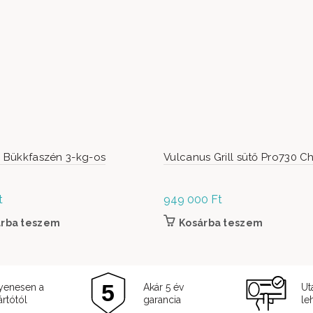
i Bükkfaszén 3-kg-os
Vulcanus Grill sütő Pro730 C
t
949 000
Ft
árba teszem
Kosárba teszem
yenesen a
Akár 5 év
Ut
rtótól
garancia
le