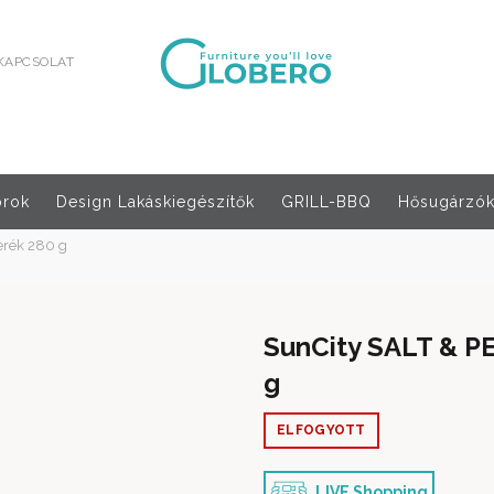
KAPCSOLAT
orok
Design Lakáskiegészítők
GRILL-BBQ
Hősugárzók,
rék 280 g
SunCity SALT & P
g
ELFOGYOTT
LIVE Shopping