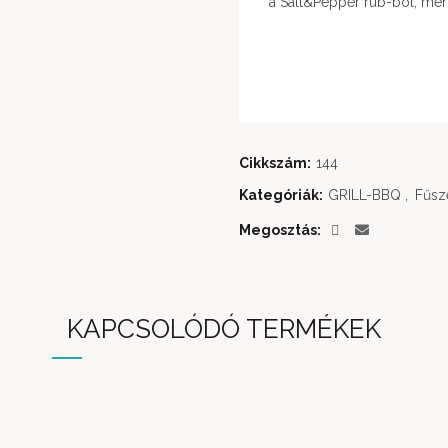
a Salt&Pepper rub-ból, mert
Cikkszám:
144
Kategóriák:
GRILL-BBQ
,
Fűsz
Megosztás
KAPCSOLÓDÓ TERMÉKEK