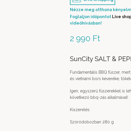
Nézze meg otthona kényelm
Foglaljon időpontot
Live sho
videóhívásban!
2 990
Ft
SunCity SALT & PE
Fundamentális BBQ fűszer, mert 
és vietnámi bors keveréke, töké
Igen, egyszerű fűszerekkel is le
következő bbq-zás alkalmával!
Kiszerelés:
Szóródobozban 280 g