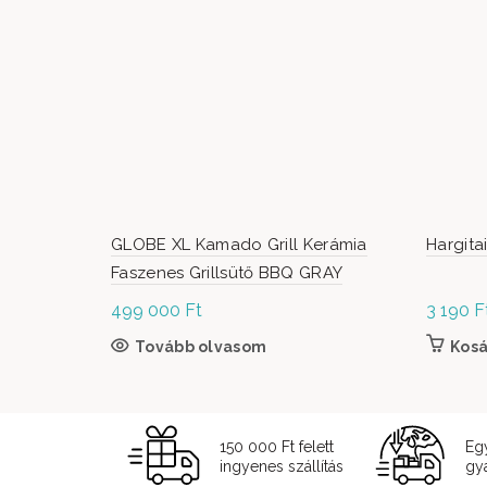
GLOBE XL Kamado Grill Kerámia
Hargita
Faszenes Grillsütő BBQ GRAY
499 000
Ft
3 190
F
Tovább olvasom
Kos
150 000 Ft felett
Eg
ingyenes szállítás
gyá