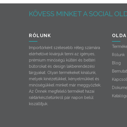
KÖVESS MINKET A SOCIAL OLD
RÓLUNK
OLDA
Termék
Importőrként szélesebb réteg számára
elérhetővé kívánjuk tenni az igényes,
Rólunk
prémium minőségű kültéri és beltéri
Blog
bútorokat és design lakberendezési
Bemutat
tárgyakat. Olyan termékeket kínálunk,
melyek kinézetükkel, kényelmükkel és
Kapcsol
minőségükkel minket már meggyőztek.
Dokume
Az Önnek megfelelő terméket hazai
Katalóg
raktárkészletünkről pár napon belül
kiszállítjuk.