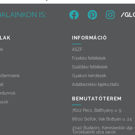
ALAINKON IS:
LAK
INFORMÁCIÓ
ek
ÁSZF
Fizetési feltételek
Szállítási feltételek
ótermeink
Gyakori kérdések
at
Adatkezelési tájékoztató
ntumok
BEMUTATÓTEREM
usok
7622 Pécs, Batthyány u. 9.
8600 Siófok, Vak Bottyán u. 24.
2040 Budaörs, Kereskedők útja 
Törökbálinti utca sarok