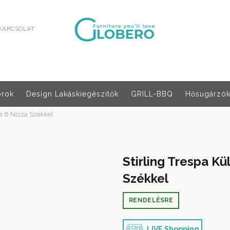
KAPCSOLAT
orok
Design Lakáskiegészítők
GRILL-BBQ
Hősugárzók,
ra 6 Nizza Székkel
Stirling Trespa Kü
Székkel
RENDELÉSRE
LIVE Shopping