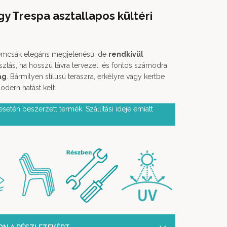
gy Trespa asztallapos kültéri
nemcsak elegáns megjelenésű, de
rendkívül
asztás, ha hosszú távra tervezel, és fontos számodra
ág
. Bármilyen stílusú teraszra, erkélyre vagy kertbe
modern hatást kelt.
setén beszerzett termék. Szállítási ideje emiatt