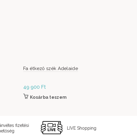
Fa étkező szék Adelaide
Maldív Alu 
antracit
49 900
Ft
979 000
F
terméknek több variációja van. A változatok a
Kosárba teszem
Kosárb
dalon választhatók ki
ánvétes fizetési
LIVE Shopping
hetőség