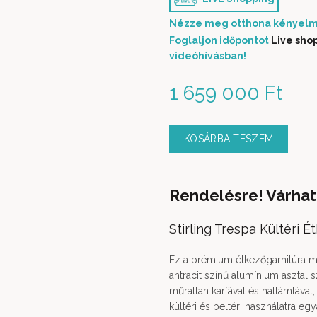
Nézze meg otthona kényelm
Foglaljon időpontot
Live sho
videóhívásban!
1 659 000
Ft
KOSÁRBA TESZEM
Rendelésre! Várhat
Stirling Trespa Kültéri 
Ez a prémium étkezőgarnitúra m
antracit színű alumínium asztal 
műrattan karfával és háttámlával,
kültéri és beltéri használatra egy