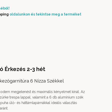
éből!
pping
oldalunkon és tekintse meg a terméket
ó Érkezés 2-3 hét
Étkezőgarnitúra 6 Nizza Székkel
odern megjelenést és maximális kényelmet kínál. Az
szürke trespa lappal, valamint a 6 db alumínium szék
 puha ülő- és háttámlapárnákkal ideális választás
aránt.