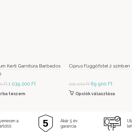
um Kerti Garnitúra Barbados
Ciprus Függőfotel 2 színben
s
Original
1 039 200
Ft
Current
Original
69 900
Ft
Current
00
Ft
109 000
Ft
price was: 1
price is:
price was:
price is:
árba teszem
Opciók választása
Ennek a 
299 000 Ft.
1 039
109
69
termékol
200 Ft.
000 Ft.
900 Ft.
yenesen a
Akár 5 év
Ut
rtótól
garancia
le