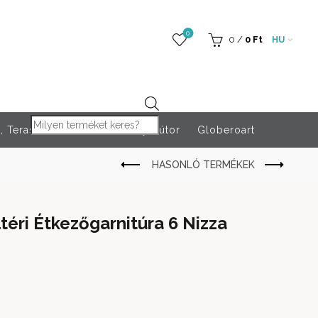
0
0
/
0
Ft
HU
Products search
 Teraszfűtés
Rendezvény bútor
Globeroart
ltéri Étkezőgarnitúra 6 Nizza