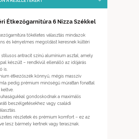
SON A RÉSZLETEKÉRT
éri Étkezőgarnitúra 6 Nizza Székkel
zőgarnitúra tökéletes választás mindazok
gáns és kényelmes megoldást keresnek kültéri
stílusos antracit színű alumínium asztal, amely
pal készült – rendkívül ellenálló az időjárás
ó is.
ínium étkezőszék könnyű, mégis masszív
áttámla pedig prémium minőségű műrattan fonattal
 keltve.
 puhaságukkal gondoskodnak a maximális
aráti beszélgetésekhez vagy családi
álasztás.
zetes részletek és prémium komfort – ez az
ve lesz bármely kertnek vagy terasznak.