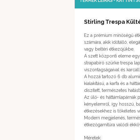
TERMÉK LEÍRÁS - KATTINT
Stirling Trespa Kült
Ez a prémium minőségű étke
számára, akik időtálló, ele
vagy beltéri étkezőjükbe.
A szett központi eleme egy 
strapabíró szürke trespa lap
viszontagságaival és karcáll
A hozzá tartozó 6 db alum
kialakítású, a karfa és a h
díszített, természetes hatást
Az ülő- és háttámlapárnák
kényelemről, így hosszú, b
étkezésekhez is tökéletes v
Modern megjelenés, termés
étkezőgarnitúra valódi ékkö
Méretek: