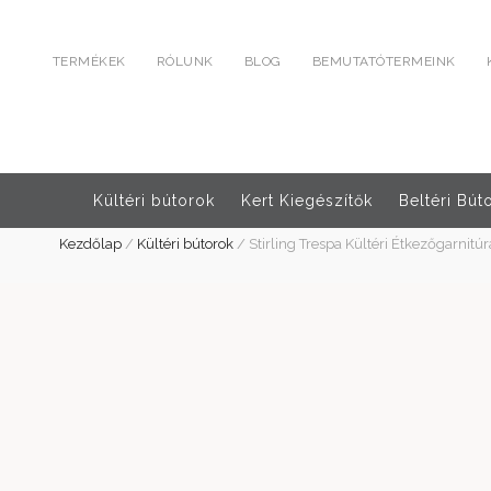
TERMÉKEK
RÓLUNK
BLOG
BEMUTATÓTERMEINK
Kültéri bútorok
Kert Kiegészítők
Beltéri Bút
Kezdőlap
/
Kültéri bútorok
/
Stirling Trespa Kültéri Étkezőgarnitú