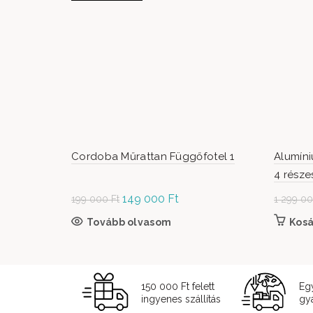
Cordoba Műrattan Függőfotel 1
Alumíni
4 része
Original
149 000
Ft
Current
199 000
Ft
1 299 0
price was:
price is:
Tovább olvasom
Kos
199
149
000 Ft.
000 Ft.
150 000 Ft felett
Eg
ingyenes szállítás
gyá