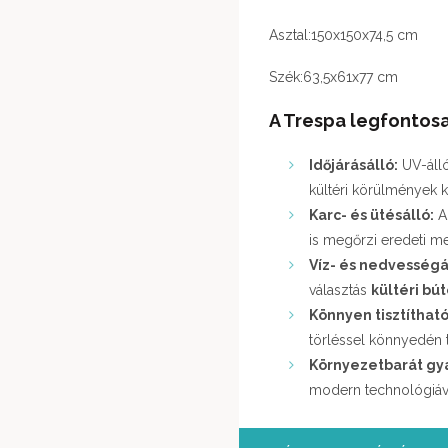
Asztal:150x150x74,5 cm
Szék:63,5x61x77 cm
A Trespa legfontosa
Időjárásálló:
UV-álló
kültéri körülmények 
Karc- és ütésálló:
A 
is megőrzi eredeti m
Víz- és nedvességá
választás
kültéri bú
Könnyen tisztítható
törléssel könnyedén ti
Környezetbarát gyá
modern technológiával 