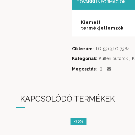
TOVÁBBI INFORMÁCIÓK
Kiemelt
termékjellemzők
Cikkszám:
TO-5313,TO-7384
Kategóriák:
Kültéri bútorok
,
K
Megosztás
KAPCSOLÓDÓ TERMÉKEK
-36%