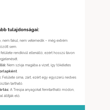
bb tulajdonságai:
, nem fakul, nem vetemedik – még extrém
között sem.
felülete rendkívül ellenálló, ezért hosszú távon
egjelenését.
lló:
Nem szívja magába a vizet, így tökéletes
torlapként
.
:
Felülete sima, zárt, ezért egy egyszerű nedves
sztán tartható.
rtás:
A Trespa anyagokat fenntartható módon,
állítják elő.