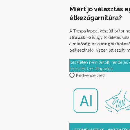
Miért jó választás e
étkezőgarnitúra?
A Trespa lappal készült bútor 
strapabíró
is, így tökéletes vál
a
minőség és a megbízhatós
beilleszthető, hiszen letisztult, 
Készleten nem tartott, rendelés e
hosszabb az átlagosnál.
Kedvencekhez