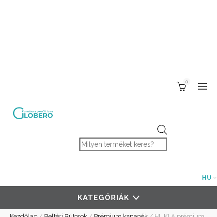
0
Products search
HU
KATEGÓRIÁK
Kezdőlap
/
Beltéri Bútorok
/
Prémium kanapék
/
HUKLA prémium