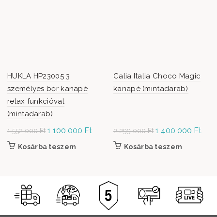
HUKLA HP23005 3
Calia Italia Choco Magic
személyes bőr kanapé
kanapé (mintadarab)
relax funkcióval
(mintadarab)
Original
1 100 000
Ft
Current
Original
1 400 000
Ft
Curr
1 552 000
Ft
2 299 000
Ft
price was: 1
price is:
price was: 2
price
Kosárba teszem
Kosárba teszem
552 000 Ft.
1 100
299 000 Ft.
1 4
000 Ft.
000 