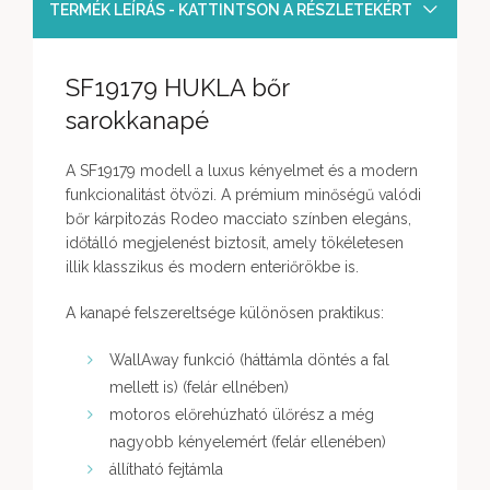
TERMÉK LEÍRÁS - KATTINTSON A RÉSZLETEKÉRT
SF19179 HUKLA bőr
sarokkanapé
A SF19179 modell a luxus kényelmet és a modern
funkcionalitást ötvözi. A prémium minőségű valódi
bőr kárpitozás Rodeo macciato színben elegáns,
időtálló megjelenést biztosít, amely tökéletesen
illik klasszikus és modern enteriőrökbe is.
A kanapé felszereltsége különösen praktikus:
WallAway funkció (háttámla döntés a fal
mellett is) (felár ellnében)
motoros előrehúzható ülőrész a még
nagyobb kényelemért (felár ellenében)
állítható fejtámla