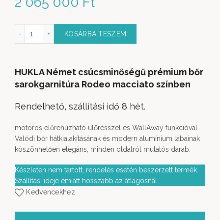
2 065 000
Ft
őr sarokgarnitúra SF19179 mennyiség
KOSÁRBA TESZEM
HUKLA Német csúcsminőségű prémium bőr
sarokgarnitúra Rodeo macciato színben
Rendelhető, szállítási idő 8 hét.
motoros előrehúzható ülőrésszel és WallAway funkcióval.
Valódi bőr hátkialakításának és modern alumínium lábainak
köszönhetően elegáns, minden oldalról mutatós darab.
Készleten nem tartott, rendelés esetén beszerzett termék.
Szállítási ideje emiatt hosszabb az átlagosnál.
Kedvencekhez