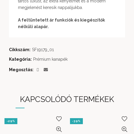
tartós luxust, az extra kényelmet és a modern
megjelenést keresik nappalijukba.
A feltüntetett ár funkciók és kiegészítők
nélküli alapár.
Cikkszám:
SF19179_01
Kategória:
Prémium kanapék
Megosztás
KAPCSOLÓDÓ TERMÉKEK
-29%
-39%