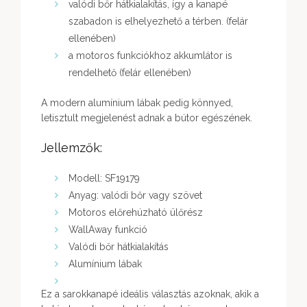
valódi bőr hátkialakítás, így a kanapé
szabadon is elhelyezhető a térben. (felár
ellenében)
a motoros funkciókhoz akkumlátor is
rendelhető (felár ellenében)
A modern alumínium lábak pedig könnyed,
letisztult megjelenést adnak a bútor egészének.
Jellemzők:
Modell: SF19179
Anyag: valódi bőr vagy szövet
Motoros előrehúzható ülőrész
WallAway funkció
Valódi bőr hátkialakítás
Alumínium lábak
Ez a sarokkanapé ideális választás azoknak, akik a