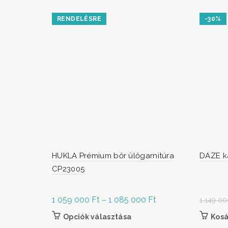
RENDELÉSRE
-30%
HUKLA Prémium bőr ülőgarnitúra
DAZE k
CP23005
1 059 000
Ft
–
1 085 000
Ft
Ártartomány:
1 149 0
1 059 000 Ft
Opciók választása
Ennek a terméknek több variác
Kos
- 1 085