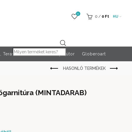
0
0
/
0
Ft
HU
Products search
 Teraszfűtés
Rendezvény bútor
Globeroart
őgarnitúra (MINTADARAB)