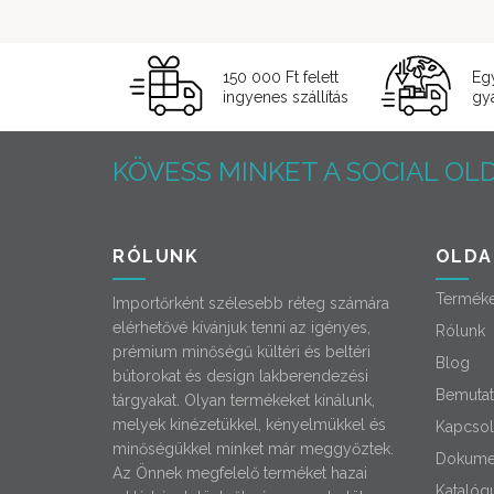
000 Ft
150 000 Ft felett
Eg
ingyenes szállítás
gyá
KÖVESS MINKET A SOCIAL OLD
RÓLUNK
OLDA
Termék
Importőrként szélesebb réteg számára
elérhetővé kívánjuk tenni az igényes,
Rólunk
prémium minőségű kültéri és beltéri
Blog
bútorokat és design lakberendezési
Bemutat
tárgyakat. Olyan termékeket kínálunk,
melyek kinézetükkel, kényelmükkel és
Kapcsol
minőségükkel minket már meggyőztek.
Dokume
Az Önnek megfelelő terméket hazai
Katalóg