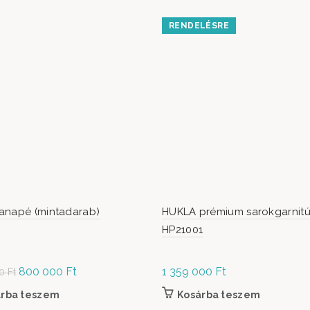
RENDELÉSRE
anapé (mintadarab)
HUKLA prémium sarokgarnitú
HP21001
Original
800 000
Ft
Current
1 359 000
Ft
00
Ft
price was: 1
price is:
iója van. A változatok a termékoldalon választhatók ki
árba teszem
Kosárba teszem
149 000 Ft.
800