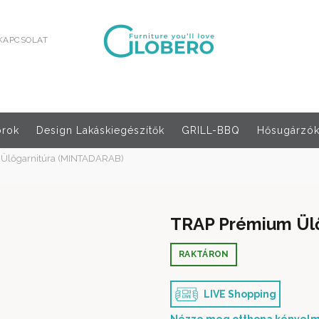
KAPCSOLAT
orok
Design Lakáskiegészítők
GRILL-BBQ
Hősugárzók,
Ülőgarnitúra (MINTADARAB)
TRAP Prémium Ül
RAKTÁRON
LIVE Shopping