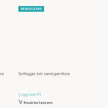
RENDELÉSRE
RENDELÉS
ra
Solfeggio bőr sarokgarnitúra
Emotion mo
3 199 000
Ft
1 759 000
Kosárba teszem
Kosárb