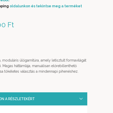
éből!
pping
oldalunkon és tekintse meg a terméket
 price was: 3 728 000 Ft.
00
Ft
Current price is: 1 850
000 Ft.
moduláris ülőgarnitúra, amely letisztult formavilágát
 Magas háttámlája, manuálisan előrebillenthető
ítása tökéletes választás a mindennapi pihenéshez.
SON A RÉSZLETEKÉRT