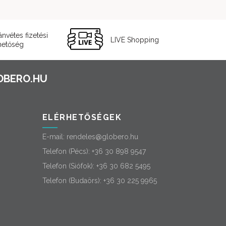
ánvétes fizetési
LIVE Shopping
hetőség
ELÉRHETŐSÉGEK
E-mail:
rendeles@globero.hu
Telefon (Pécs):
+36 30 898 9547
Telefon (Siófok):
+36 30 682 5495
Telefon (Budaörs):
+36 30 225 9965