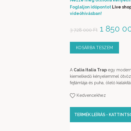
Nézze meg otthona kényelm
Foglaljon időpontot
Live sho
videóhívásban!
Original
1 850 0
3 728 000
Ft
KOSÁRBA TESZEM
A
Calia Italia Trap
egy modern, 
kiemelkedő kényelemmel ötvözi.
fejtámlája és puha, ölelő kialak
Kedvencekhez
TERMÉK LEÍRÁS - KATTINT