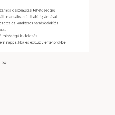
 számos összeállítási lehetőséggel
lt, manuálisan állítható fejtámlával
zetés és karakteres varráskialakítás
álat
ó minőségű kivitelezés
ern nappalikba és exkluzív enteriőrökbe.
-001