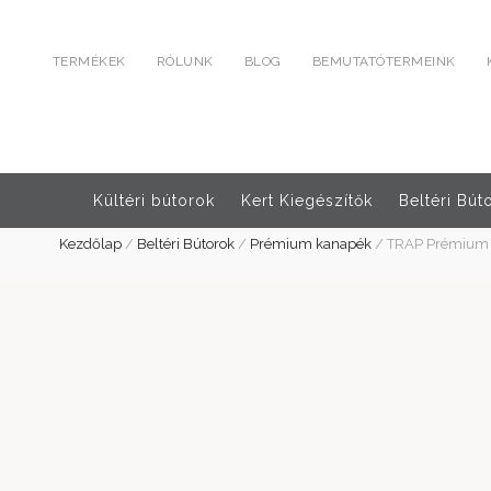
TERMÉKEK
RÓLUNK
BLOG
BEMUTATÓTERMEINK
Kültéri bútorok
Kert Kiegészítők
Beltéri Bút
Kezdőlap
/
Beltéri Bútorok
/
Prémium kanapék
/
TRAP Prémium 