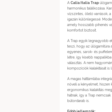
A
Calia Italia Trap
ülőgarn
harmonikus találkozása. Ka
vízszintes, ölelő varrások,
igazán különlegessé. Moder
amely hosszabb pihenés vag
komfortot biztosít.
A Trap egyik legnagyobb e
teszi, hogy az ülőgarnitúra
egyenes, sarok- és puffele
létre, így kisebb nappalikba
választás. A nem hagyomány
kompozíciók kialakítását is 
A magas háttámlába integrá
növeli a kényelmet, hiszen
ergonomikus kialakítás megf
hátnak, így a Trap nemcsa
bútordarab is.
Főbb jellemzők: