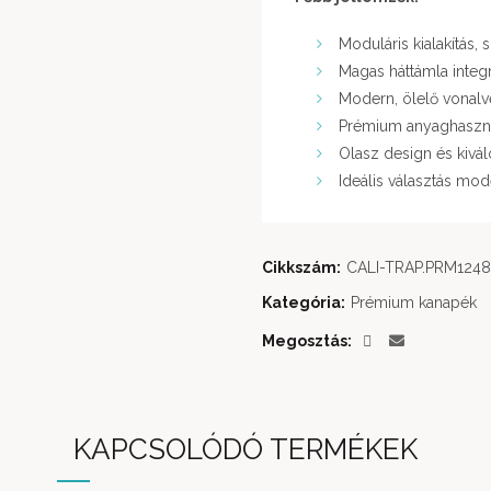
Moduláris kialakítás,
Magas háttámla integrá
Modern, ölelő vonalve
Prémium anyaghaszn
Olasz design és kivál
Ideális választás mod
Cikkszám:
CALI-TRAP.PRM1248
Kategória:
Prémium kanapék
Megosztás
KAPCSOLÓDÓ TERMÉKEK