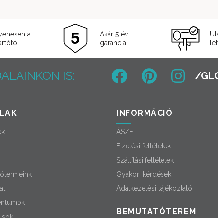
000 Ft.
yenesen a
Akár 5 év
Ut
rtótól
garancia
le
ALAINKON IS:
LAK
INFORMÁCIÓ
ek
ÁSZF
Fizetési feltételek
Szállítási feltételek
ótermeink
Gyakori kérdések
at
Adatkezelési tájékoztató
ntumok
BEMUTATÓTEREM
usok