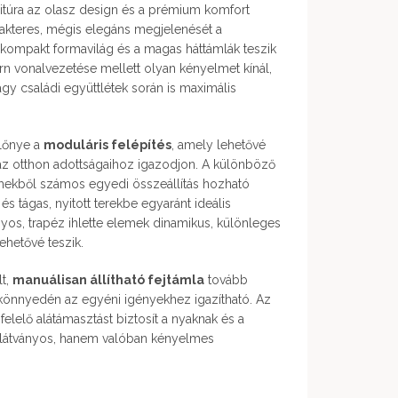
itúra az olasz design és a prémium komfort
rakteres, mégis elegáns megjelenését a
 a kompakt formavilág és a magas háttámlák teszik
n vonalvezetése mellett olyan kényelmet kínál,
y családi együttlétek során is maximális
lőnye a
moduláris felépítés
, amely lehetővé
 az otthon adottságaihoz igazodjon. A különböző
mekből számos egyedi összeállítás hozható
 és tágas, nyitott terekbe egyaránt ideális
os, trapéz ihlette elemek dinamikus, különleges
lehetővé teszik.
lt,
manuálisan állítható fejtámla
tovább
 könnyedén az egyéni igényekhez igazítható. Az
elelő alátámasztást biztosít a nyaknak és a
k látványos, hanem valóban kényelmes