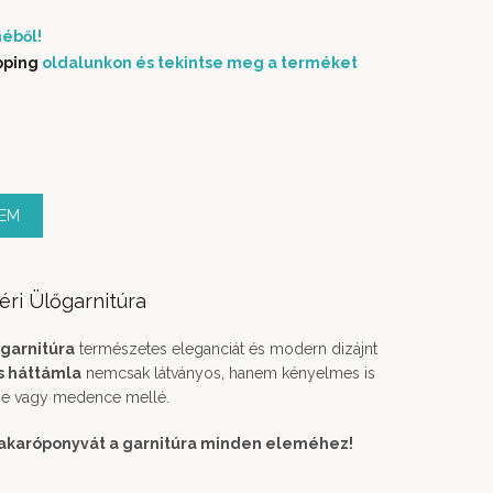
éből!
pping
oldalunkon és tekintse meg a terméket
l mennyiség
ZEM
ri Ülőgarnitúra
őgarnitúra
természetes eleganciát és modern dizájnt
s háttámla
nemcsak látványos, hanem kényelmes is
rtbe vagy medence mellé.
takaróponyvát a garnitúra minden eleméhez!