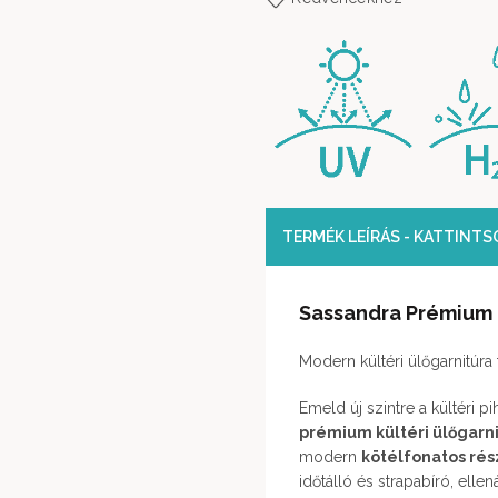
TERMÉK LEÍRÁS - KATTINT
Sassandra Prémium K
Modern kültéri ülőgarnitúra 
Emeld új szintre a kültéri 
prémium kültéri ülőgarn
modern
kötélfonatos rés
időtálló és strapabíró, elle