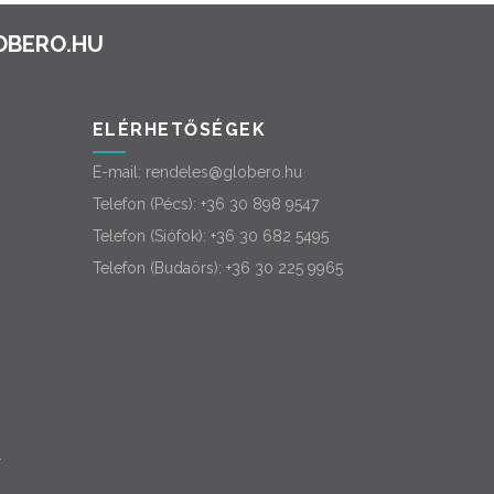
ELÉRHETŐSÉGEK
E-mail:
rendeles@globero.hu
Telefon (Pécs):
+36 30 898 9547
Telefon (Siófok):
+36 30 682 5495
Telefon (Budaörs):
+36 30 225 9965
-