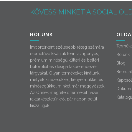
KÖVESS MINKET A SOCIAL OLD
RÓLUNK
OLDA
Termék
Importőrként szélesebb réteg számára
elérhetővé kívánjuk tenni az igényes,
Rólunk
prémium minőségű kültéri és beltéri
Blog
bútorokat és design lakberendezési
Bemutat
tárgyakat. Olyan termékeket kínálunk,
melyek kinézetükkel, kényelmükkel és
Kapcsol
minőségükkel minket már meggyőztek.
Dokume
Az Önnek megfelelő terméket hazai
Katalóg
raktárkészletünkről pár napon belül
kiszállítjuk.