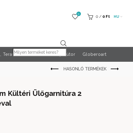
0
0
/
0
Ft
HU
Products search
 Teraszfűtés
Rendezvény bútor
Globeroart
 Kültéri Ülőgarnitúra 2
val