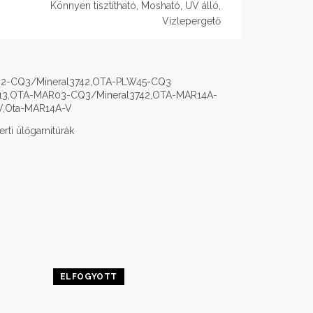
Könnyen tisztítható, Mosható, UV álló,
Vízlepergető
2-CQ3/Mineral3742,OTA-PLW45-CQ3
13,OTA-MAR03-CQ3/Mineral3742,OTA-MAR14A-
,Ota-MAR14A-V
erti ülőgarnitúrák
ELFOGYOTT