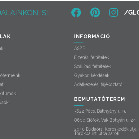
ALAINKON IS:
LAK
INFORMÁCIÓ
ek
ÁSZF
Fizetési feltételek
Szállítási feltételek
ótermeink
Gyakori kérdések
at
Adatkezelési tájékoztató
ntumok
BEMUTATÓTEREM
usok
7622 Pécs, Batthyány u. 9.
8600 Siófok, Vak Bottyán u. 24.
2040 Budaörs, Kereskedők útja 
Törökbálinti utca sarok