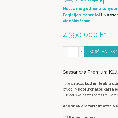
Nézze meg otthona kényelm
Foglaljon időpontot
Live sho
videóhívásban!
4 390 000
Ft
Sassandra Prémium Kültéri Ülőgarnitúra 2 személyes kanapéva
KOSÁRBA TES
Sassandra Prémium Külté
Ez a stílusos
kültéri teakfa ül
ötvöz. A
kötélfonatos karfa é
– ideális választás teraszra, ke
A termék ára tartalmazza a 
Kedvencekhez