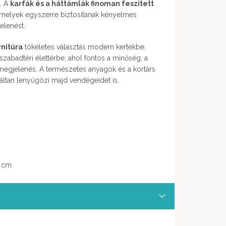
. A
karfák és a háttámlák finoman feszített
 amelyek egyszerre biztosítanak kényelmes
elenést.
rnitúra
tökéletes választás modern kertekbe,
szabadtéri élettérbe, ahol fontos a minőség, a
megjelenés. A természetes anyagok és a kortárs
áltan lenyűgözi majd vendégeidet is.
0 cm