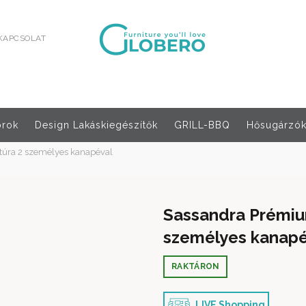
KAPCSOLAT
orok
Design Lakáskiegészítők
GRILL-BBQ
Hősugárzók,
túra 2 személyes kanapéval
Sassandra Prémium
személyes kanapé
RAKTÁRON
LIVE Shopping