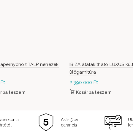
apernyőhöz TALP nehezék
IBIZA átalakítható LUXUS kült
ülőgarnitúra
0
Ft
2 390 000
Ft
árba teszem
Kosárba teszem
yenesen a
Akár 5 év
Ut
rtótól
garancia
le