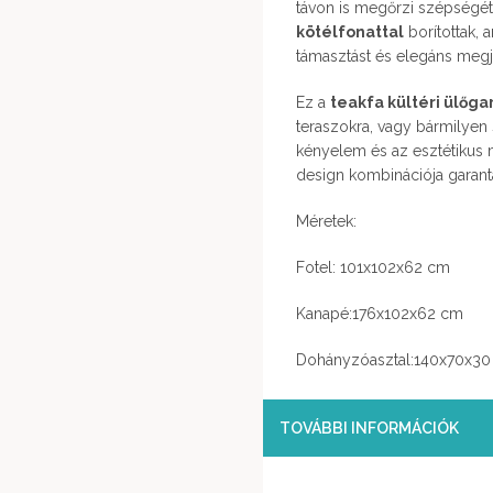
távon is megőrzi szépségét
kötélfonattal
borítottak,
támasztást és elegáns megj
Ez a
teakfa kültéri ülőga
teraszokra, vagy bármilyen 
kényelem és az esztétikus 
design kombinációja garant
Méretek:
Fotel: 101x102x62 cm
Kanapé:176x102x62 cm
Dohányzóasztal:140x70x3
TOVÁBBI INFORMÁCIÓK