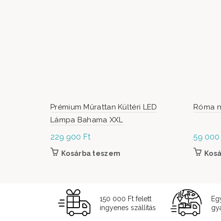
Prémium Műrattan Kültéri LED
Róma n
Lámpa Bahama XXL
229 900
Ft
59 00
Kosárba teszem
Kos
150 000 Ft felett
Eg
ingyenes szállítás
gyá