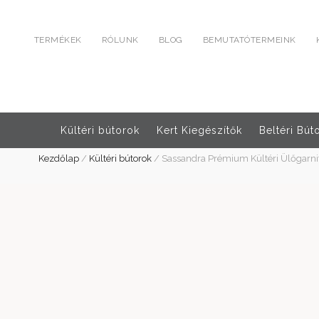
TERMÉKEK
RÓLUNK
BLOG
BEMUTATÓTERMEINK
Kültéri bútorok
Kert Kiegészítők
Beltéri Bút
Kezdőlap
/
Kültéri bútorok
/
Sassandra Prémium Kültéri Ülőgarni