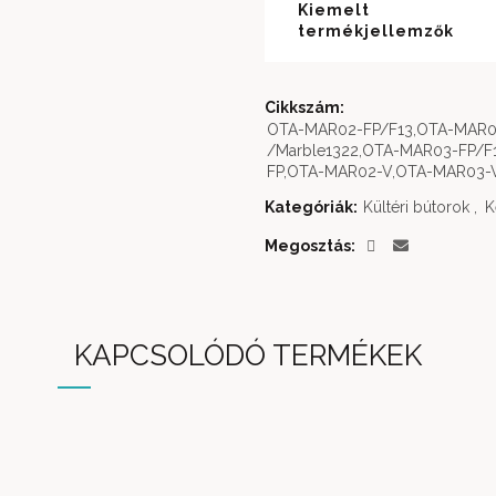
Kiemelt
termékjellemzők
Cikkszám:
OTA-MAR02-FP/F13,OTA-MAR0
/Marble1322,OTA-MAR03-FP/F
FP,OTA-MAR02-V,OTA-MAR03-V
Kategóriák:
Kültéri bútorok
,
K
Megosztás
KAPCSOLÓDÓ TERMÉKEK