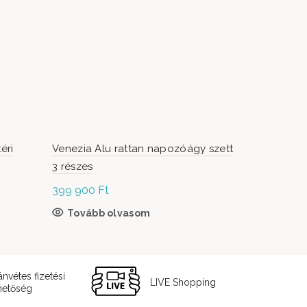
éri
Venezia Alu rattan napozóágy szett
Alumínium
3 részes
399 900
Ft
99 000
Ft
Tovább olvasom
Kosárb
ánvétes fizetési
LIVE Shopping
hetőség