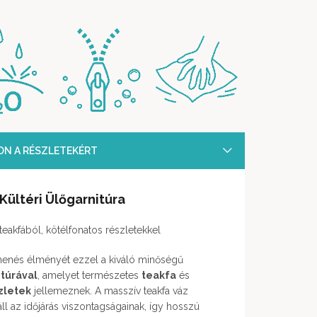
SON A RÉSZLETEKÉRT
ültéri Ülőgarnitúra
teakfából, kötélfonatos részletekkel
pihenés élményét ezzel a kiváló minőségű
itúrával
, amelyet természetes
teakfa
és
zletek
jellemeznek. A masszív teakfa váz
náll az időjárás viszontagságainak, így hosszú