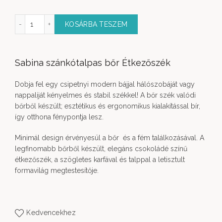
ótalpas bőr Étkezőszék mennyiség
KOSÁRBA TESZEM
Sabina szánkótalpas bőr Étkezőszék
Dobja fel egy csipetnyi modern bájjal hálószobáját vagy
nappaliját kényelmes és stabil székkel! A bőr szék valódi
bőrből készült; esztétikus és ergonomikus kialakítással bír,
így otthona fénypontja lesz.
Minimál design érvényesül a bőr és a fém találkozásával. A
legfinomabb bőrből készült, elegáns csokoládé színű
étkezőszék, a szögletes karfával és talppal a letisztult
formavilág megtestesítője.
Kedvencekhez