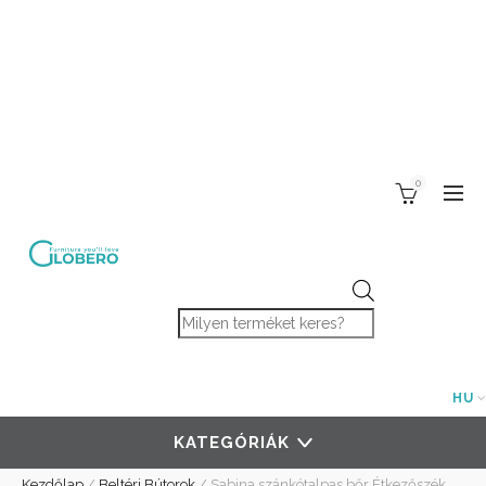
0
Products search
HU
KATEGÓRIÁK
Kezdőlap
/
Beltéri Bútorok
/
Sabina szánkótalpas bőr Étkezőszék