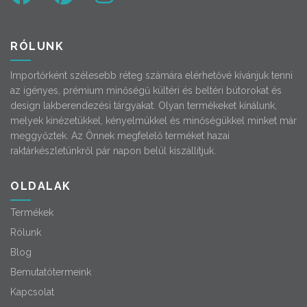
RÓLUNK
Importőrként szélesebb réteg számára elérhetővé kívánjuk tenni
az igényes, prémium minőségű kültéri és beltéri bútorokat és
design lakberendezési tárgyakat. Olyan termékeket kínálunk,
melyek kinézetükkel, kényelmükkel és minőségükkel minket már
meggyőztek. Az Önnek megfelelő terméket hazai
raktárkészletünkről pár napon belül kiszállítjuk.
OLDALAK
Termékek
Rólunk
Blog
Bemutatótermeink
Kapcsolat