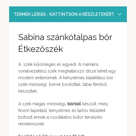
TERMÉK LEÍRÁS - KATTINTSON A RÉSZLETEKÉRT
Sabina szánkótalpas bőr
Étkezőszék
A szék különleges és egyedi. A markáns
vonalvezetésű szék meghatározó dísze lehet egy
modern enteriőrnek. A kényelmes kialakítású bőr
szék minőségi bőrrel borították, lábai fémből
készültek.
A szék magas minőségű
bőrből
készült, mely
finom tapintást, kényelmes és tartós felületet
biztosít ennek a csodálatos bútor tervezési
remekműnek.