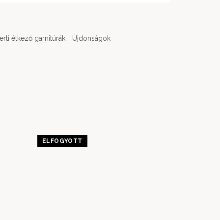
erti étkező garnitúrák
,
Újdonságok
ELFOGYOTT
-32%