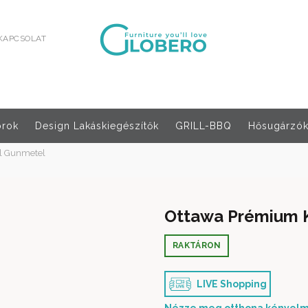
KAPCSOLAT
orok
Design Lakáskiegészítők
GRILL-BBQ
Hősugárzók,
al Gunmetel
Ottawa Prémium K
RAKTÁRON
LIVE Shopping