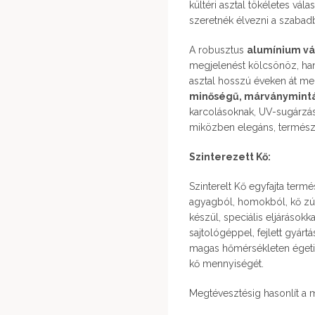
kültéri asztal tökéletes vá
szeretnék élvezni a szabadba
A robusztus
alumínium vá
megjelenést kölcsönöz, hane
asztal hosszú éveken át m
minőségű, márványmintás
karcolásoknak, UV-sugárzásn
miközben elegáns, természe
Szinterezett Kő:
Szinterelt Kő egyfajta term
agyagból, homokból, kő zú
készül, speciális eljárásokk
sajtológéppel, fejlett gyárt
magas hőmérsékleten égetik,
kő mennyiségét.
Megtévesztésig hasonlít a m