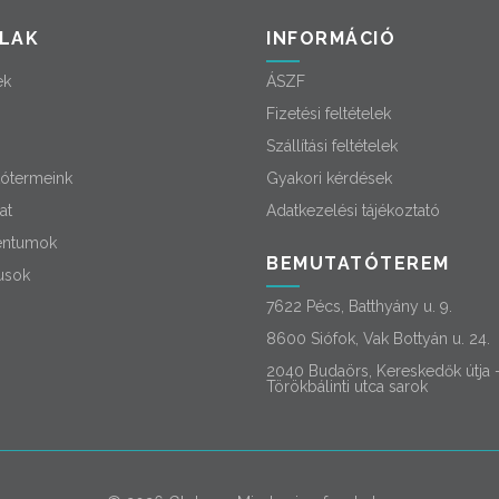
LAK
INFORMÁCIÓ
ek
ÁSZF
Fizetési feltételek
Szállítási feltételek
ótermeink
Gyakori kérdések
at
Adatkezelési tájékoztató
ntumok
BEMUTATÓTEREM
usok
7622 Pécs, Batthyány u. 9.
8600 Siófok, Vak Bottyán u. 24.
2040 Budaörs, Kereskedők útja 
Törökbálinti utca sarok