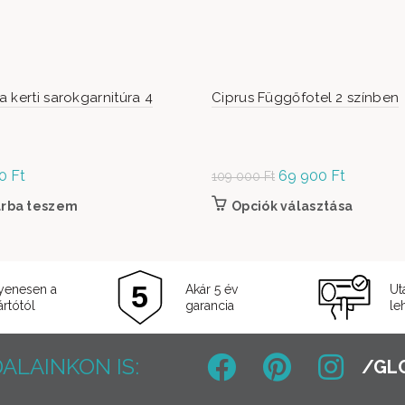
 kerti sarokgarnitúra 4
Ciprus Függőfotel 2 színben
00
Ft
Original
69 900
Ft
Current
109 000
Ft
price was:
price is:
árba teszem
Opciók választása
Ennek a 
109
69
termékol
000 Ft.
900 Ft.
yenesen a
Akár 5 év
Ut
rtótól
garancia
le
ALAINKON IS: