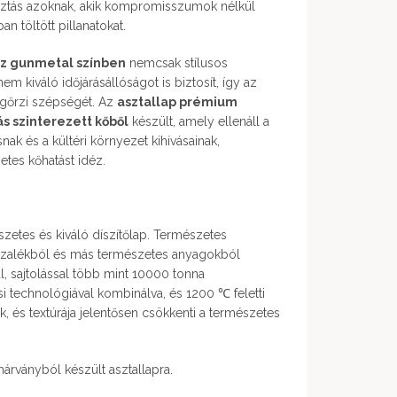
lasztás azoknak, akik kompromisszumok nélkül
n töltött pillanatokat.
z gunmetal színben
nemcsak stílusos
m kiváló időjárásállóságot is biztosít, így az
egőrzi szépségét. Az
asztallap prémium
 szinterezett kőből
készült, amely ellenáll a
ak és a kültéri környezet kihívásainak,
tes kőhatást idéz.
észetes és kiváló díszítőlap. Természetes
zalékból és más természetes anyagokból
al, sajtolással több mint 10000 tonna
ási technológiával kombinálva, és 1200 ℃ feletti
 és textúrája jelentősen csökkenti a természetes
árványból készült asztallapra.