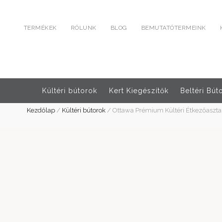
TERMÉKEK
RÓLUNK
BLOG
BEMUTATÓTERMEINK
Kültéri bútorok
Kert Kiegészítők
Beltéri Bút
Kezdőlap
/
Kültéri bútorok
/
Ottawa Prémium Kültéri Étkezőaszt