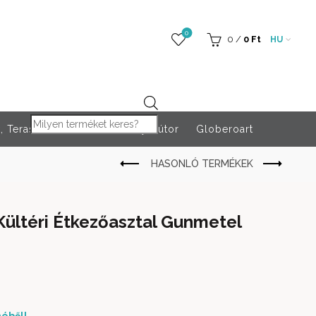
0
0
/
0
Ft
HU
Products search
 Teraszfűtés
Rendezvény bútor
Globeroart
ültéri Étkezőasztal Gunmetel