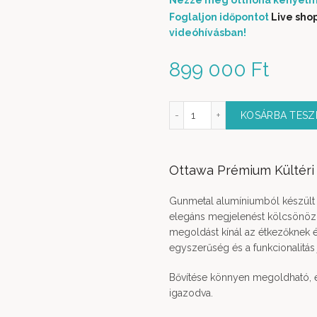
Nézze meg otthona kényelm
Foglaljon időpontot
Live sho
videóhívásban!
899 000
Ft
Ottawa Prémium Kültéri Étkezőasztal Gunmetel mennyi
KOSÁRBA TES
Ottawa Prémium Kültéri
Gunmetal alumíniumból készült b
elegáns megjelenést kölcsönöz a
megoldást kínál az étkezőknek 
egyszerűség és a funkcionalitás
Bővítése könnyen megoldható, e
igazodva.