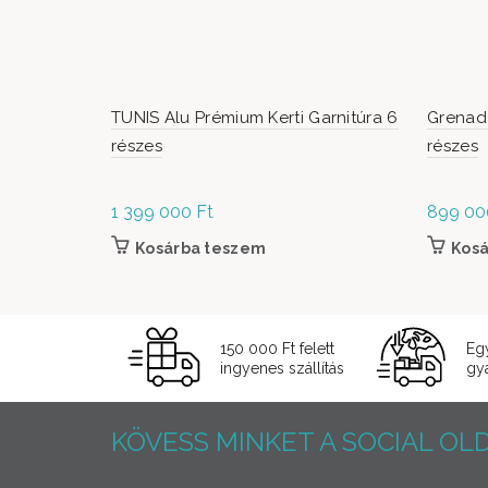
TUNIS Alu Prémium Kerti Garnitúra 6
Grenada
részes
részes
1 399 000
Ft
899 0
Kosárba teszem
Kos
150 000 Ft felett
Eg
ingyenes szállítás
gyá
KÖVESS MINKET A SOCIAL OLD