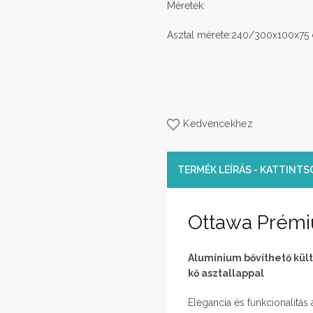
Méretek:
Asztal mérete:240/300x100x75
Kedvencekhez
TERMÉK LEÍRÁS - KATTINT
Ottawa Prémiu
Alumínium bővíthető kült
kő asztallappal
Elegancia és funkcionalitás