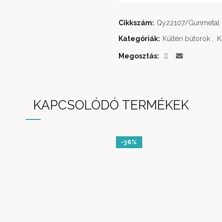
Cikkszám:
Qy22107/Gunmetal
Kategóriák:
Kültéri bútorok
,
K
Megosztás
KAPCSOLÓDÓ TERMÉKEK
-36%