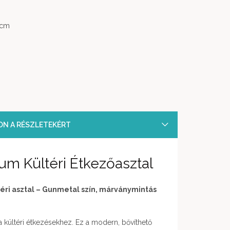
 cm
SON A RÉSZLETEKÉRT
m Kültéri Étkezőasztal
éri asztal – Gunmetal szín, márványmintás
 a kültéri étkezésekhez. Ez a modern, bővíthető