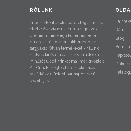
RÓLUNK
OLDA
Termék
Importőrként szélesebb réteg számára
elérhetővé kívánjuk tenni az igényes,
Rólunk
prémium minőségű kültéri és beltéri
Blog
bútorokat és design lakberendezési
Bemutat
tárgyakat. Olyan termékeket kínálunk,
melyek kinézetükkel, kényelmükkel és
Kapcsol
minőségükkel minket már meggyőztek.
Dokume
Az Önnek megfelelő terméket hazai
Katalóg
raktárkészletünkről pár napon belül
kiszállítjuk.