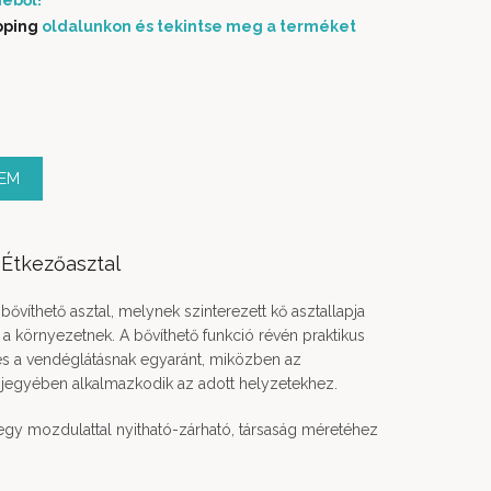
éből!
pping
oldalunkon és tekintse meg a terméket
ség
ZEM
 Étkezőasztal
ővíthető asztal, melynek szinterezett kő asztallapja
 környezetnek. A bővíthető funkció révén praktikus
és a vendéglátásnak egyaránt, miközben az
 jegyében alkalmazkodik az adott helyzetekhez.
gy mozdulattal nyitható-zárható, társaság méretéhez