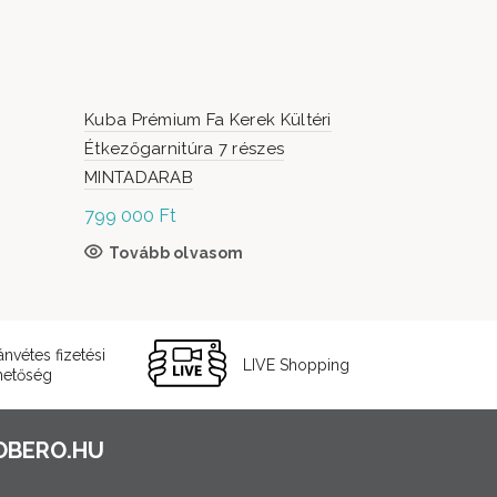
Kuba Prémium Fa Kerek Kültéri
CASA LUXU
Étkezőgarnitúra 7 részes
több színb
MINTADARAB
799 000
Ft
O
189 000
Ft
p
terméknek több variációja van. A változatok a
Tovább olvasom
Opciók 
dalon választhatók ki
0
ánvétes fizetési
LIVE Shopping
hetőség