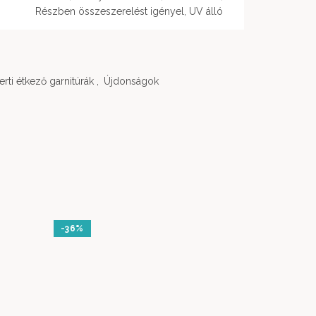
Részben összeszerelést igényel, UV álló
erti étkező garnitúrák
,
Újdonságok
-36%