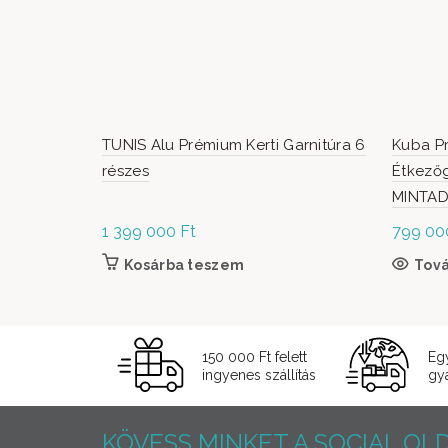
TUNIS Alu Prémium Kerti Garnitúra 6
Kuba Pr
részes
Étkezőg
MINTA
1 399 000
Ft
799 0
Kosárba teszem
Tov
150 000 Ft felett
Eg
ingyenes szállítás
gyá
KÖVESS MINKET A SOCIAL OLD