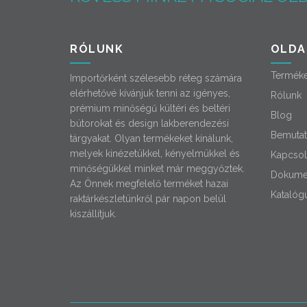
RÓLUNK
OLDA
Termék
Importőrként szélesebb réteg számára
elérhetővé kívánjuk tenni az igényes,
Rólunk
prémium minőségű kültéri és beltéri
Blog
bútorokat és design lakberendezési
Bemutat
tárgyakat. Olyan termékeket kínálunk,
melyek kinézetükkel, kényelmükkel és
Kapcsol
minőségükkel minket már meggyőztek.
Dokume
Az Önnek megfelelő terméket hazai
Katalóg
raktárkészletünkről pár napon belül
kiszállítjuk.