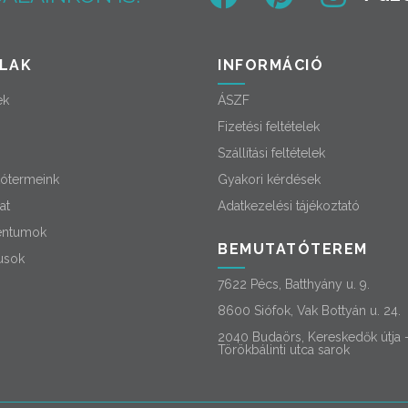
LAK
INFORMÁCIÓ
ek
ÁSZF
Fizetési feltételek
Szállítási feltételek
ótermeink
Gyakori kérdések
at
Adatkezelési tájékoztató
ntumok
BEMUTATÓTEREM
usok
7622 Pécs, Batthyány u. 9.
8600 Siófok, Vak Bottyán u. 24.
2040 Budaörs, Kereskedők útja 
Törökbálinti utca sarok