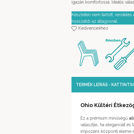
igazán komfortossá. Ideális vála
Készleten nem tartott, rendelés e
hosszabb az átlagosnál.
Kedvencekhez
TERMÉK LEÍRÁS - KATTINT
Ohio Kültéri Étkező
Ez a prémium minőségű
al
választás, ha eleganciát és 
impozáns központi eleme 