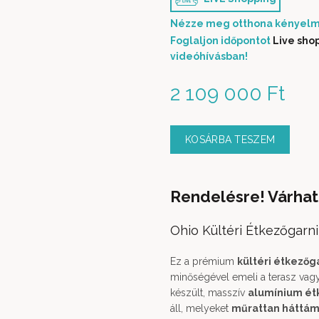
Nézze meg otthona kényelm
Foglaljon időpontot
Live sho
videóhívásban!
2 109 000
Ft
KOSÁRBA TESZEM
Rendelésre! Várhat
Ohio Kültéri Étkezőgarni
Ez a prémium
kültéri étkezőg
minőségével emeli a terasz vagy
készült, masszív
alumínium ét
áll, melyeket
műrattan háttám