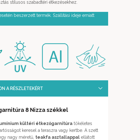
sztás stílusos szabadtéri étkezésekhez.
setén beszerzett termék. Szállítási ideje emiatt
SON A RÉSZLETEKÉRT
garnitúra 8 Nizza székkel
umínium kültéri étkezőgarnitúra
tökéletes
tartósságot keresel a teraszra vagy kertbe. A szett
egy nagy méretű,
teakfa asztallappal
ellátott