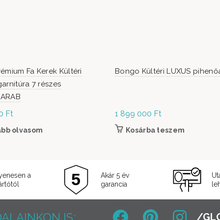
émium Fa Kerek Kültéri
Bongo Kültéri LUXUS pihenő
arnitúra 7 részes
DARAB
00
Ft
1 899 000
Ft
ább olvasom
Kosárba teszem
yenesen a
Akár 5 év
Ut
rtótól
garancia
le
ALAINKON IS: