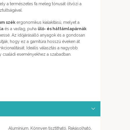
ely a természetes fa meleg tónusát ötvözi a
tultságával.
um szék
ergonomikus kialakítású, melyet a
la
és a vastag, puha
ülő- és háttámlapárnák
essé. Az időjárásálló anyagok és a gondosan
sítják, hogy ez a garnitúra hosszú éveken át
cionalitását. Ideális választás a nagyobb
gy családi eseményekhez a szabadban.
Alumínium, Könnyen tisztítható, Rakásolható,