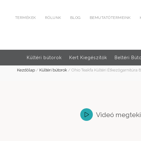
TERMÉKEK
RÓLUNK
BLOG
BEMUTATÓTERMEINK
Kültéri bútorok
Kert Kiegészítők
Beltéri Bút
Kezdőlap
/
Kültéri bútorok
/
Ohio Teakfa Kültéri Étkezőgarnitúra 
Videó megtek