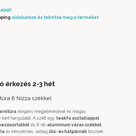
éből!
pping
oldalunkon és tekintse meg a terméket
ó érkezés 2-3 hét
túra 8 Nizza székkel
arnitúra
elegáns megjelenésével és magas
 kert hangulatát. A szett egy
teakfa asztallappal
kezőasztalból
és 8 db
alumínium vázas székből
la
és kényelmes, vastag
ülő- és hátpárnák
tesznek