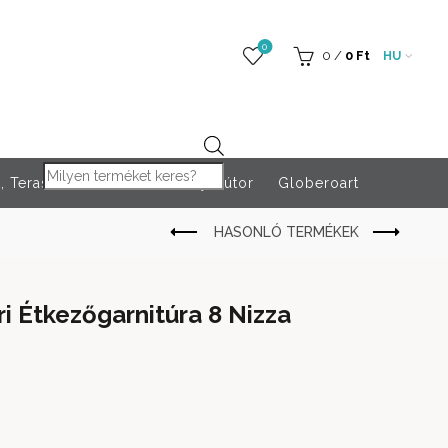
0
0
/
0
Ft
HU
Products search
 Teraszfűtés
Rendezvény bútor
Globeroart
ri Étkezőgarnitúra 8 Nizza