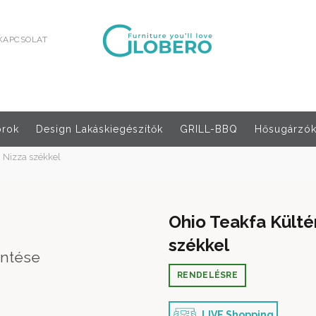
KAPCSOLAT
orok
Design Lakáskiegészítők
GRILL-BBQ
Hősugárzók,
8 Nizza székkel
Ohio Teakfa Külté
székkel
intése
RENDELÉSRE
LIVE Shopping