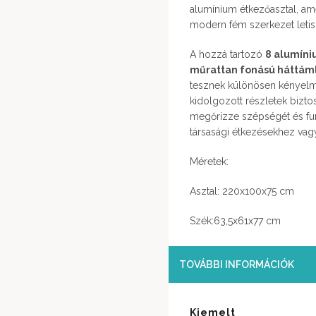
alumínium étkezőasztal, am
modern fém szerkezet letisz
A hozzá tartozó
8 alumíni
műrattan fonású háttám
tesznek különösen kényelm
kidolgozott részletek bizto
megőrizze szépségét és funk
társasági étkezésekhez va
Méretek:
Asztal: 220x100x75 cm
Szék:63,5x61x77 cm
TOVÁBBI INFORMÁCIÓK
Kiemelt