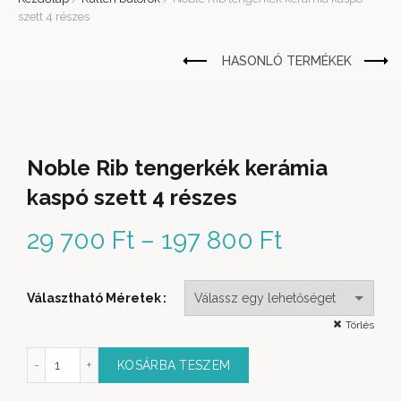
szett 4 részes
Noble Rib tengerkék kerámia
kaspó szett 4 részes
29 700
Ft
–
197 800
Ft
Ártartomá
29 700 Ft 
Választható Méretek
197 800 F
Törlés
k kerámia kaspó szett 4 részes mennyiség
KOSÁRBA TESZEM