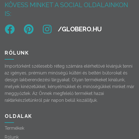
KÖVESS MINKET A SOCIAL OLDALAINKON
IS:
RÓLUNK
Importőrként szélesebb réteg számára elérhetővé kívánjuk tenni
az igényes, prémium minőségű kültéri és beltéri bútorokat és
design lakberendezési tárgyakat. Olyan termékeket kínálunk,
melyek kinézetükkel, kényelmükkel és minőségükkel minket már
meggyőztek. Az Önnek megfelelő terméket hazai
raktárkészletünkről pár napon belül kiszállítjuk.
OLDALAK
Termékek
Rólunk