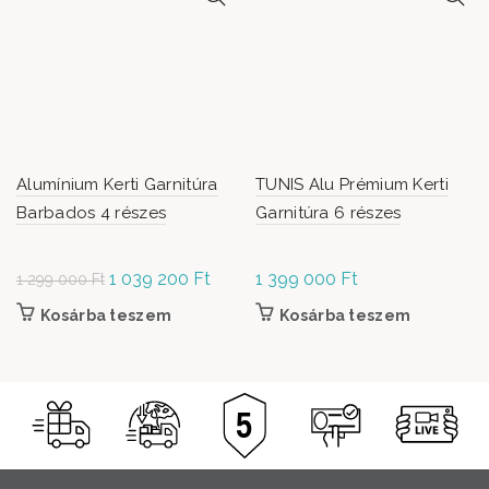
Alumínium Kerti Garnitúra
TUNIS Alu Prémium Kerti
Barbados 4 részes
Garnitúra 6 részes
Original
1 039 200
Ft
Current
1 399 000
Ft
1 299 000
Ft
price was: 1
price is:
Kosárba teszem
Kosárba teszem
299 000 Ft.
1 039
200 Ft.