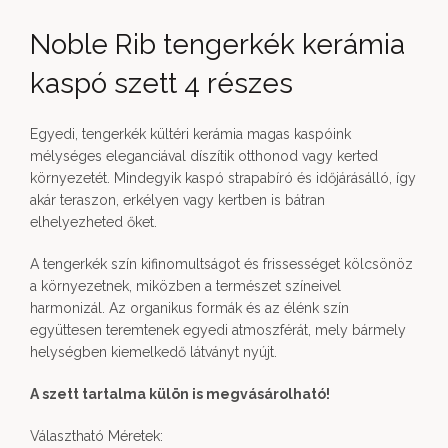
Noble Rib tengerkék kerámia
kaspó szett 4 részes
Egyedi, tengerkék kültéri kerámia magas kaspóink
mélységes eleganciával díszítik otthonod vagy kerted
környezetét. Mindegyik kaspó strapabíró és időjárásálló, így
akár teraszon, erkélyen vagy kertben is bátran
elhelyezheted őket.
A tengerkék szín kifinomultságot és frissességet kölcsönöz
a környezetnek, miközben a természet színeivel
harmonizál. Az organikus formák és az élénk szín
együttesen teremtenek egyedi atmoszférát, mely bármely
helységben kiemelkedő látványt nyújt.
A szett tartalma külön is megvásárolható!
Választható Méretek: