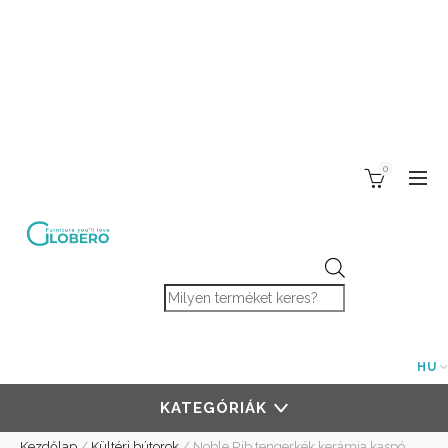
0
Products search
HU
KATEGÓRIÁK
Kezdőlap
/
Kültéri bútorok
/
Noble Rib tengerkék kerámia kaspó