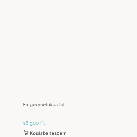
a
Fa geometrikus tál
Halászháló
16 900
Ft
59 900
Ft
Kosárba teszem
Kosárb