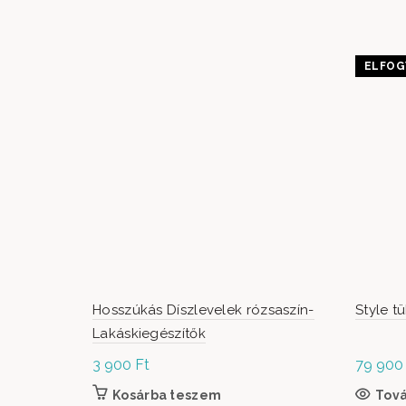
ELFOG
Hosszúkás Díszlevelek rózsaszín-
Style t
Lakáskiegészítők
3 900
Ft
79 90
Kosárba teszem
Tov