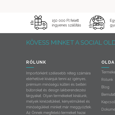
150 000 Ft felett
Eg
ingyenes szállítás
gyá
KÖVESS MINKET A SOCIAL OLD
RÓLUNK
OLDA
Termék
Importőrként szélesebb réteg számára
elérhetővé kívánjuk tenni az igényes,
Rólunk
prémium minőségű kültéri és beltéri
Blog
bútorokat és design lakberendezési
Bemutat
tárgyakat. Olyan termékeket kínálunk,
melyek kinézetükkel, kényelmükkel és
Kapcsol
minőségükkel minket már meggyőztek.
Dokume
Az Önnek megfelelő terméket hazai