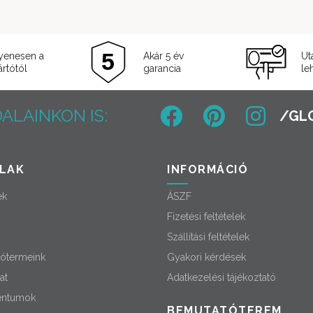
yenesen a
Akár 5 év
Ut
rtótól
garancia
le
ALAINKON IS:
LAK
INFORMÁCIÓ
ek
ÁSZF
Fizetési feltételek
Szállítási feltételek
ótermeink
Gyakori kérdések
at
Adatkezelési tájékoztató
ntumok
BEMUTATÓTEREM