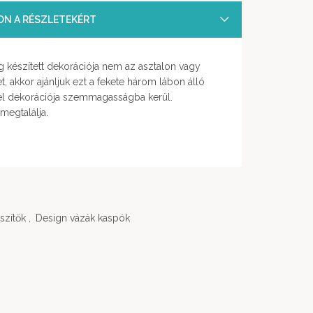
SON A RÉSZLETEKÉRT
g készített dekorációja nem az asztalon vagy
, akkor ajánljuk ezt a fekete három lábon álló
el dekorációja szemmagasságba kerül.
megtalálja.
szítők
,
Design vázák kaspók