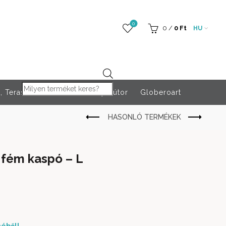
0
0
/
0
Ft
HU
Products search
 Teraszfűtés
Rendezvény bútor
Globeroart
 fém kaspó – L