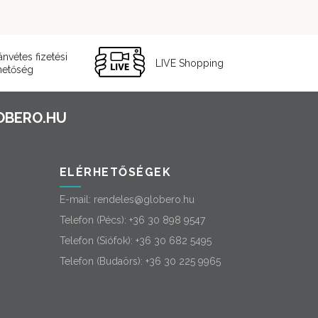
ánvétes fizetési
LIVE Shopping
hetőség
ELÉRHETŐSÉGEK
E-mail:
rendeles@globero.hu
Telefon (Pécs):
+36 30 898 9547
Telefon (Siófok):
+36 30 682 5495
Telefon (Budaörs):
+36 30 225 9965