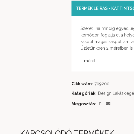
TERMÉK LEÍRÁS - KATTINT
Szereti, ha mindig egyedile
komódon foglalja el a helyet
kaspót magas kaspót, amiv
Üzletünkben 2 méretben is 
L méret
Cikkszám:
709200
Kategóriák:
Design Lakáskiegé
Megosztás
KAPCSOLÓDÓ TERMÉKEK