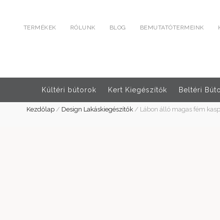
TERMÉKEK
RÓLUNK
BLOG
BEMUTATÓTERMEINK
Kültéri bútorok
Kert Kiegészítők
Beltéri Bút
Kezdőlap
/
Design Lakáskiegészítők
/
Lábon álló magas fém kasp