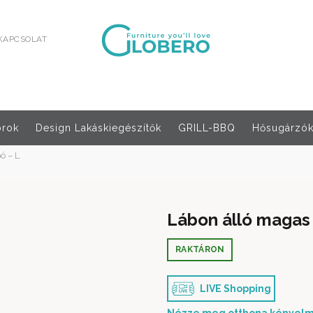
KAPCSOLAT
orok
Design Lakáskiegészítők
GRILL-BBQ
Hősugárzók,
ó – L
Lábon álló magas
RAKTÁRON
LIVE Shopping