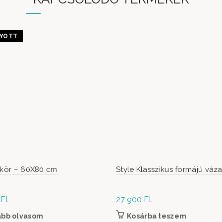
YOTT
ükör – 60X80 cm
Style Klasszikus formájú váz
0
Ft
27 900
Ft
ább olvasom
Kosárba teszem