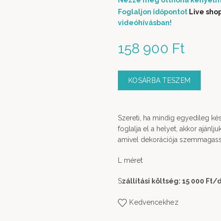
Nézze meg otthona kényelm
Foglaljon időpontot
Live sho
videóhívásban!
158 900
Ft
KOSÁRBA TESZEM
Szereti, ha mindig egyedileg k
foglalja el a helyet, akkor ajánl
amivel dekorációja szemmagassá
L méret
S
zállítási költség: 15 000 Ft
/
Kedvencekhez