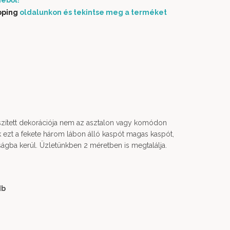
éből!
pping
oldalunkon és tekintse meg a terméket
észített dekorációja nem az asztalon vagy komódon
juk ezt a fekete három lábon álló kaspót magas kaspót,
gba kerül. Üzletünkben 2 méretben is megtalálja.
db