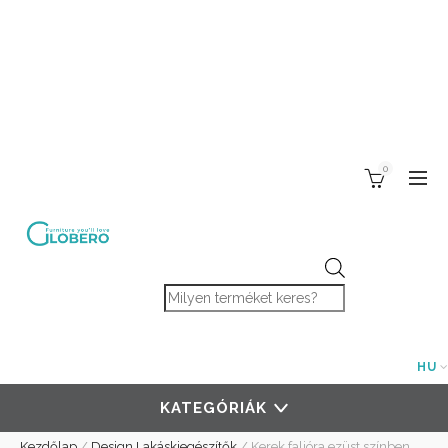
0
Products search
HU
KATEGÓRIÁK
Kezdőlap
/
Design Lakáskiegészítők
/
Kerek falióra ezüst színben