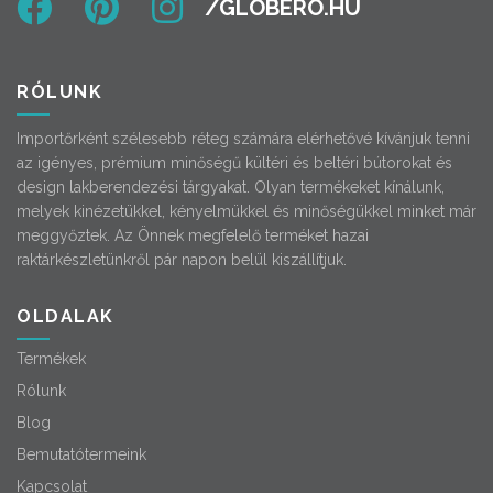
RÓLUNK
Importőrként szélesebb réteg számára elérhetővé kívánjuk tenni
az igényes, prémium minőségű kültéri és beltéri bútorokat és
design lakberendezési tárgyakat. Olyan termékeket kínálunk,
melyek kinézetükkel, kényelmükkel és minőségükkel minket már
meggyőztek. Az Önnek megfelelő terméket hazai
raktárkészletünkről pár napon belül kiszállítjuk.
OLDALAK
Termékek
Rólunk
Blog
Bemutatótermeink
Kapcsolat