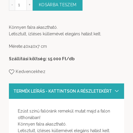
lióra ezüst színben mennyiség
KOSÁRBA TESZEM
Könnyen falra akasztható.
Letisztult, ízléses küllemével elegáns hatást kelt.
Mérete:40x40x7 cm
Szállítási költség: 15 000 Ft
/db
Kedvencekhez
TERMÉK LEÍRÁS - KATTINTSON A RÉSZLETEKÉRT
Ezüst színű falióránk remekül mutat majd a falon
otthonában!
Könnyen falra akasztható.
Letisztult, ízléses küllemével elegáns hatást kelt.