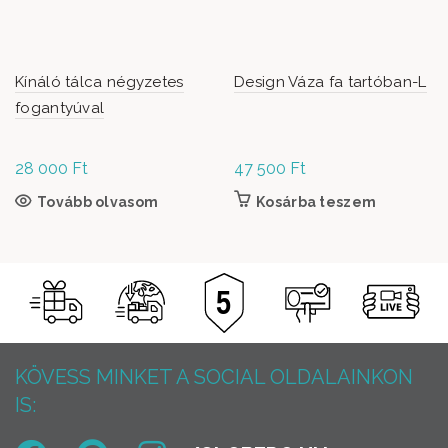
Kínáló tálca négyzetes
Design Váza fa tartóban-L
fogantyúval
28 000
Ft
47 500
Ft
Tovább olvasom
Kosárba teszem
KÖVESS MINKET A SOCIAL OLDALAINKON
IS: