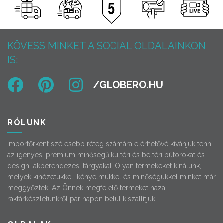
KÖVESS MINKET A SOCIAL OLDALAINKON
IS:
RÓLUNK
Importőrként szélesebb réteg számára elérhetővé kívánjuk tenni
az igényes, prémium minőségű kültéri és beltéri bútorokat és
design lakberendezési tárgyakat. Olyan termékeket kínálunk,
melyek kinézetükkel, kényelmükkel és minőségükkel minket már
meggyőztek. Az Önnek megfelelő terméket hazai
raktárkészletünkről pár napon belül kiszállítjuk.