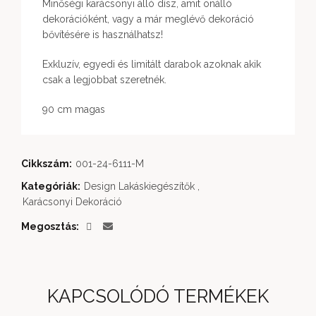
Minőségi karácsonyi álló dísz, amit önálló
dekorációként, vagy a már meglévő dekoráció
bővítésére is használhatsz!
Exkluzív, egyedi és limitált darabok azoknak akik
csak a legjobbat szeretnék.
90 cm magas
Cikkszám:
001-24-6111-M
Kategóriák:
Design Lakáskiegészítők
,
Karácsonyi Dekoráció
Megosztás
KAPCSOLÓDÓ TERMÉKEK