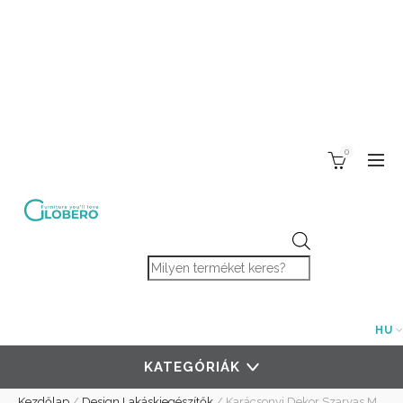
0
Products search
HU
KATEGÓRIÁK
Kezdőlap
/
Design Lakáskiegészítők
/
Karácsonyi Dekor Szarvas M