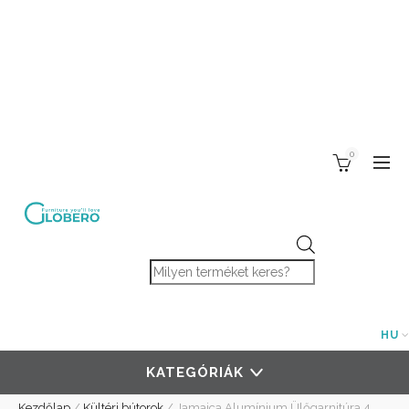
0
Products search
HU
KATEGÓRIÁK
Kezdőlap
/
Kültéri bútorok
/
Jamaica Alumínium Ülőgarnitúra 4