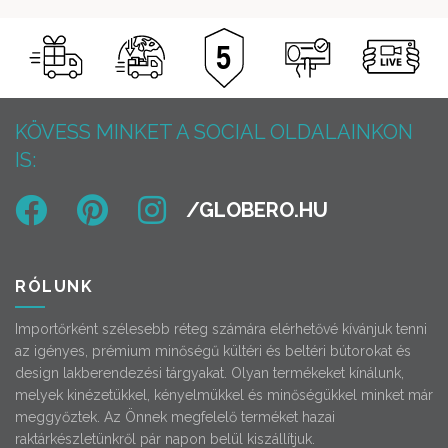
KÖVESS MINKET A SOCIAL OLDALAINKON
IS:
RÓLUNK
Importőrként szélesebb réteg számára elérhetővé kívánjuk tenni
az igényes, prémium minőségű kültéri és beltéri bútorokat és
design lakberendezési tárgyakat. Olyan termékeket kínálunk,
melyek kinézetükkel, kényelmükkel és minőségükkel minket már
meggyőztek. Az Önnek megfelelő terméket hazai
raktárkészletünkről pár napon belül kiszállítjuk.