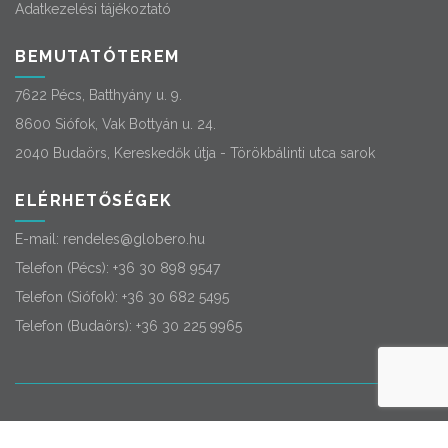
Adatkezelési tájékoztató
BEMUTATÓTEREM
7622 Pécs, Batthyány u. 9.
8600 Siófok, Vak Bottyán u. 24.
2040 Budaörs, Kereskedők útja - Törökbálinti utca sarok
ELÉRHETŐSÉGEK
E-mail:
rendeles@globero.hu
Telefon (Pécs):
+36 30 898 9547
Telefon (Siófok):
+36 30 682 5495
Telefon (Budaörs):
+36 30 225 9965
© 2026
Globero
. Minden jog fenntartva