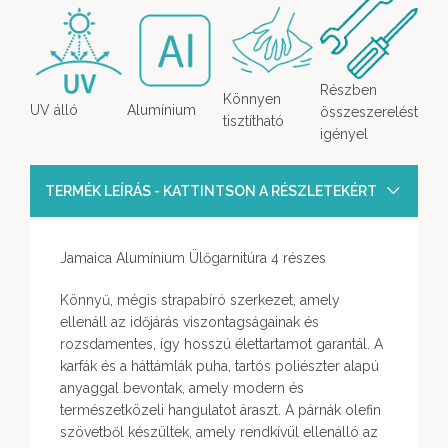
Részben
Könnyen
UV álló
Alumínium
összeszerelést
tisztítható
igényel
TERMÉK LEÍRÁS - KATTINTSON A RÉSZLETEKÉRT
Jamaica Alumínium Ülőgarnitúra 4 részes
Könnyű, mégis strapabíró szerkezet, amely
ellenáll az időjárás viszontagságainak és
rozsdamentes, így hosszú élettartamot garantál. A
karfák és a háttámlák puha, tartós poliészter alapú
anyaggal bevontak, amely modern és
természetközeli hangulatot áraszt. A párnák olefin
szövetből készültek, amely rendkívül ellenálló az