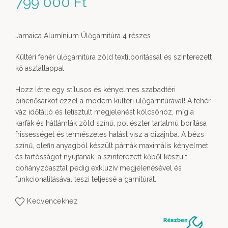
799 000
Ft
Jamaica Alumínium Ülőgarnitúra 4 részes
Kültéri fehér ülőgarnitúra zöld textilborítással és szinterezett
kő asztallappal
Hozz létre egy stílusos és kényelmes szabadtéri
pihenősarkot ezzel a modern kültéri ülőgarnitúrával! A fehér
váz időtálló és letisztult megjelenést kölcsönöz, míg a
karfák és háttámlák zöld színű, poliészter tartalmú borítása
frissességet és természetes hatást visz a dizájnba. A bézs
színű, olefin anyagból készült párnák maximális kényelmet
és tartósságot nyújtanak, a szinterezett kőből készült
dohányzóasztal pedig exkluzív megjelenésével és
funkcionalitásával teszi teljessé a garnitúrát.
Kedvencekhez