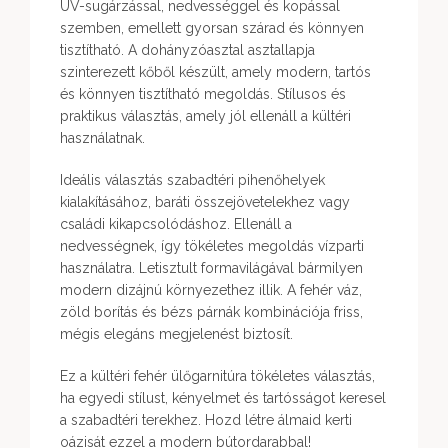
UV-sugárzással, nedvességgel és kopással
szemben, emellett gyorsan szárad és könnyen
tisztítható. A dohányzóasztal asztallapja
szinterezett kőből készült, amely modern, tartós
és könnyen tisztítható megoldás. Stílusos és
praktikus választás, amely jól ellenáll a kültéri
használatnak.
Ideális választás szabadtéri pihenőhelyek
kialakításához, baráti összejövetelekhez vagy
családi kikapcsolódáshoz. Ellenáll a
nedvességnek, így tökéletes megoldás vízparti
használatra. Letisztult formavilágával bármilyen
modern dizájnú környezethez illik. A fehér váz,
zöld borítás és bézs párnák kombinációja friss,
mégis elegáns megjelenést biztosít.
Ez a kültéri fehér ülőgarnitúra tökéletes választás,
ha egyedi stílust, kényelmet és tartósságot keresel
a szabadtéri terekhez. Hozd létre álmaid kerti
oázisát ezzel a modern bútordarabbal!