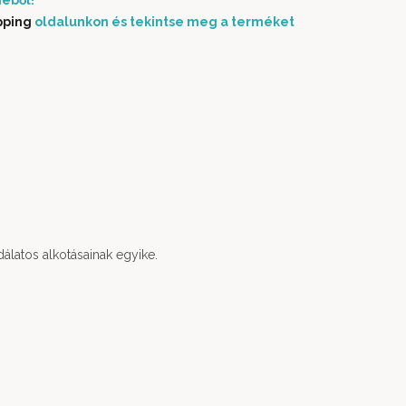
éből!
pping
oldalunkon és tekintse meg a terméket
latos alkotásainak egyike.