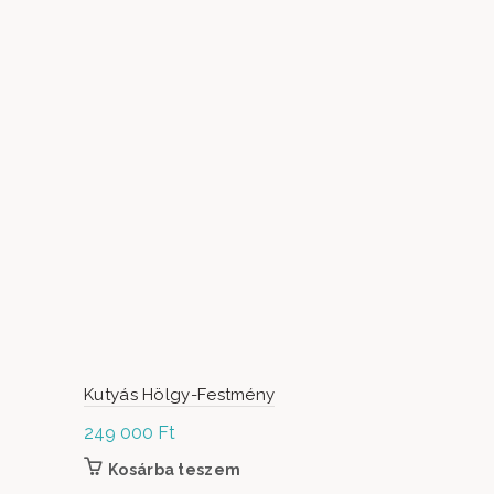
Kutyás Hölgy-Festmény
Béke
249 000
Ft
38 000
Ft
Kosárba teszem
Kosárb