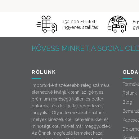
150 000 Ft felett
Eg
ingyenes szállítás
gyá
KÖVESS MINKET A SOCIAL OLD
RÓLUNK
OLDA
Termék
Importőrként szélesebb réteg számára
elérhetővé kívánjuk tenni az igényes,
Rólunk
prémium minőségű kültéri és beltéri
Blog
bútorokat és design lakberendezési
Bemutat
tárgyakat. Olyan termékeket kínálunk,
melyek kinézetükkel, kényelmükkel és
Kapcsol
minőségükkel minket már meggyőztek.
Dokume
Az Önnek megfelelő terméket hazai
Katalóg