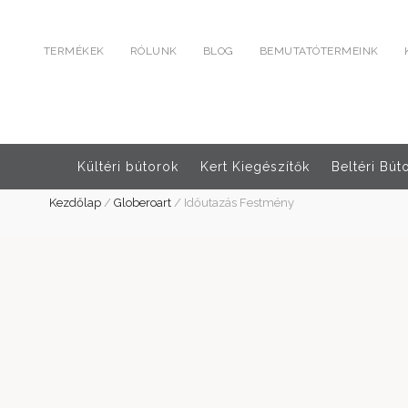
TERMÉKEK
RÓLUNK
BLOG
BEMUTATÓTERMEINK
Kültéri bútorok
Kert Kiegészítők
Beltéri Bút
Kezdőlap
/
Globeroart
/
Időutazás Festmény