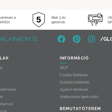
yenesen a
Akár 5 év
Ut
rtótól
garancia
le
ALAINKON IS:
LAK
INFORMÁCIÓ
ek
ÁSZF
Fizetési feltételek
Szállítási feltételek
ótermeink
Gyakori kérdések
at
Adatkezelési tájékoztató
ntumok
BEMUTATÓTEREM
usok