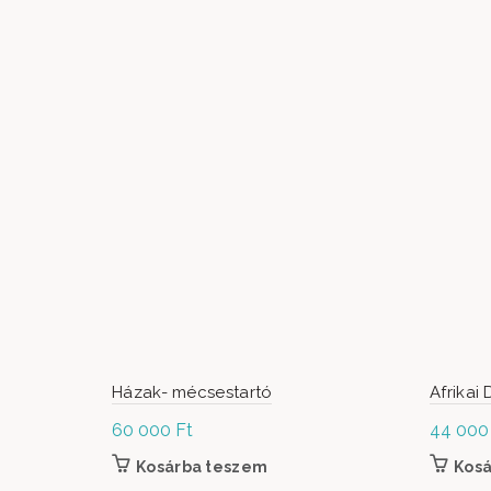
Házak- mécsestartó
Afrikai
60 000
Ft
44 00
Kosárba teszem
Kos