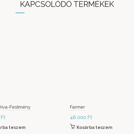
KAPCSOLÓDÓ TERMÉKEK
 Díva-Festmény
Farmer
0
Ft
48 000
Ft
árba teszem
Kosárba teszem