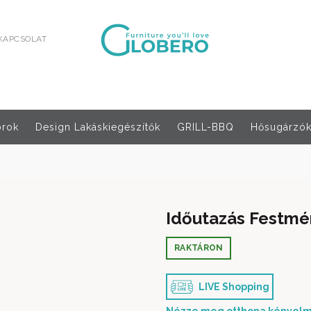
KAPCSOLAT
orok
Design Lakáskiegészítők
GRILL-BBQ
Hősugárzók,
Időutazás Festmé
RAKTÁRON
LIVE Shopping