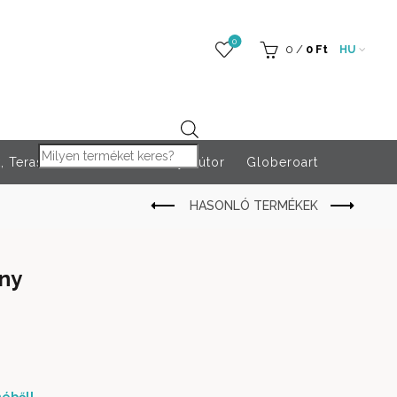
0
0
/
0
Ft
HU
Products search
 Teraszfűtés
Rendezvény bútor
Globeroart
ny