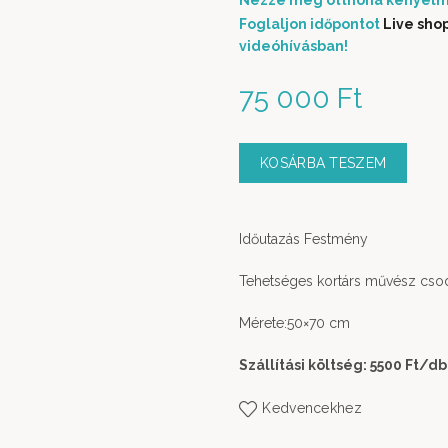
Nézze meg otthona kényelm
Foglaljon időpontot
Live sho
videóhívásban!
75 000
Ft
KOSÁRBA TESZEM
Időutazás Festmény
Tehetséges kortárs művész csodá
Mérete:50×70 cm
Szállítási költség: 5500 Ft
/db
Kedvencekhez