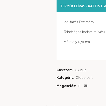
TERMÉK LEÍRÁS - KATTINT
Időutazás Festmény
Tehetséges kortárs művész 
Mérete:50×70 cm
Cikkszám:
GA1184
Kategória:
Globeroart
Megosztás