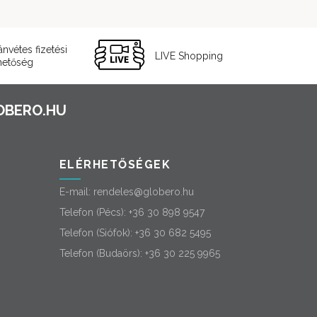
ánvétes fizetési
LIVE Shopping
hetőség
ELÉRHETŐSÉGEK
E-mail:
rendeles@globero.hu
Telefon (Pécs):
+36 30 898 9547
Telefon (Siófok):
+36 30 682 5495
Telefon (Budaörs):
+36 30 225 9965