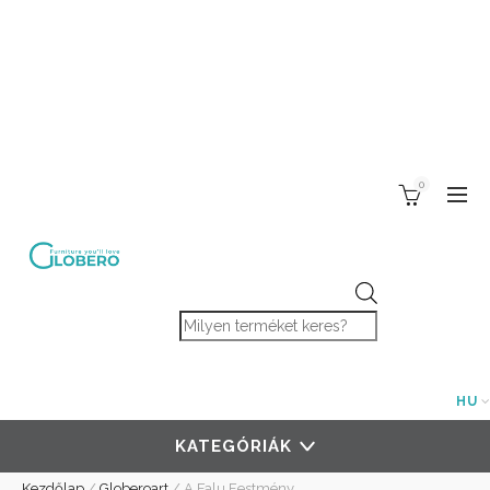
0
Products search
HU
KATEGÓRIÁK
Kezdőlap
/
Globeroart
/
A Falu Festmény