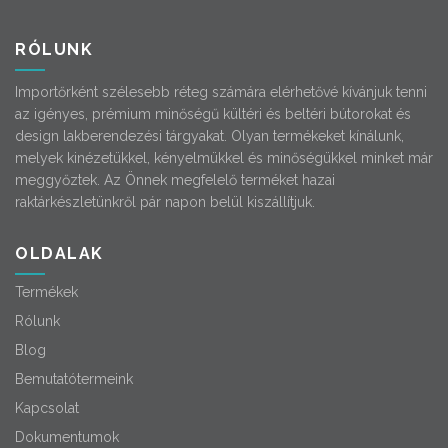
RÓLUNK
Importőrként szélesebb réteg számára elérhetővé kívánjuk tenni
az igényes, prémium minőségű kültéri és beltéri bútorokat és
design lakberendezési tárgyakat. Olyan termékeket kínálunk,
melyek kinézetükkel, kényelmükkel és minőségükkel minket már
meggyőztek. Az Önnek megfelelő terméket hazai
raktárkészletünkről pár napon belül kiszállítjuk.
OLDALAK
Termékek
Rólunk
Blog
Bemutatótermeink
Kapcsolat
Dokumentumok