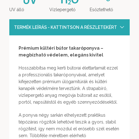
UV álló
Vízlepergető
Esőztethető
TERMÉK LEÍRÁS - KATTINTSON A RÉSZLETEKÉRT
Prémium kültéri bútor takaróponyva –
megbízható védelem, elegáns kivitel
Hosszabbítsa meg kerti bútorai élettartamát ezzel
a professzionális takaróponyvával, amelyet
kifejezetten prémium ülőgarnitúrák és kültéri
kanapék védelmére terveztünk. A strapabíró,
vízlepergető anyag megóvja bútorait az esőtől,
portól, napsütéstől és egyéb szennyeződésektől.
A ponyva négy sarkán elhelyezett praktikus
tépőzáras rögzítők lehetővé teszik a gyors, stabil
rögzítést, így nem mozdul el erősebb szél esetén
sem. Többféle méretben elérhető