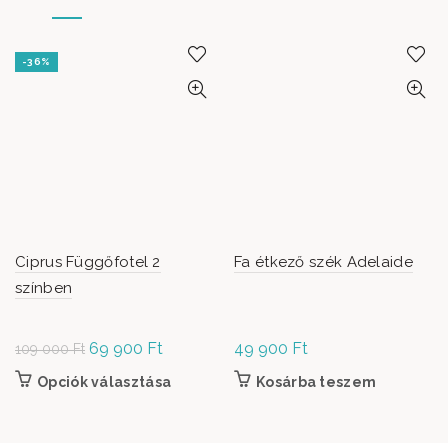
-36%
Ciprus Függőfotel 2
Fa étkező szék Adelaide
színben
Original
69 900
Ft
Current
49 900
Ft
109 000
Ft
price was:
price is:
Opciók választása
Ennek a terméknek több variációja van. A
Kosárba teszem
109
69
változatok a termékoldalon választhatók
000 Ft.
900 Ft.
ki