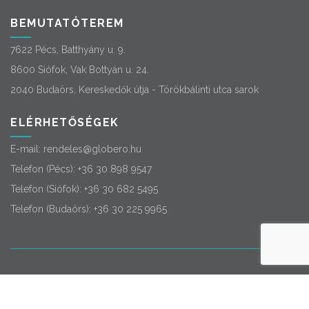
BEMUTATÓTEREM
7622 Pécs, Batthyány u. 9.
8600 Siófok, Vak Bottyán u. 24.
2040 Budaörs, Kereskedők útja - Törökbálinti utca sarok
ELÉRHETŐSÉGEK
E-mail:
rendeles@globero.hu
Telefon (Pécs):
+36 30 898 9547
Telefon (Siófok):
+36 30 682 5495
Telefon (Budaörs):
+36 30 225 9965
© 2026
Globero
. Minden jog fenntartva