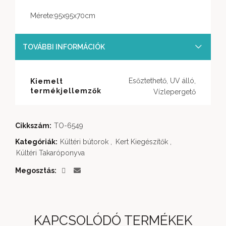
Mérete:95x95x70cm
TOVÁBBI INFORMÁCIÓK
Esőztethető, UV álló,
Kiemelt
termékjellemzők
Vízlepergető
Cikkszám:
TO-6549
Kategóriák:
Kültéri bútorok
,
Kert Kiegészítők
,
Kültéri Takaróponyva
Megosztás
KAPCSOLÓDÓ TERMÉKEK