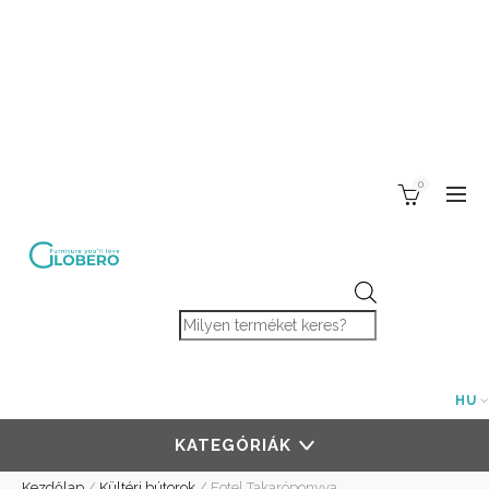
0
Products search
HU
KATEGÓRIÁK
Kezdőlap
/
Kültéri bútorok
/
Fotel Takaróponyva