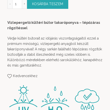
l Takaróponyva mennyiség
KOSÁRBA TESZEM
Vízlepergető kültéri bútor takaróponyva – tépőzáras
rögzítéssel
Védje kültéri bútorait az időjárás viszontagságaitól ezzel a
prémium minőségű, vízlepergető anyagból készült
takaróponyvával! A négy sarkán található tépőzáras rögzítők
biztosítják a stabil illeszkedést még szeles időben is.
Különböző méretekben elérhető sarokülőkhöz, kanapékhoz
és más garnitúrákhoz.
Kedvencekhez