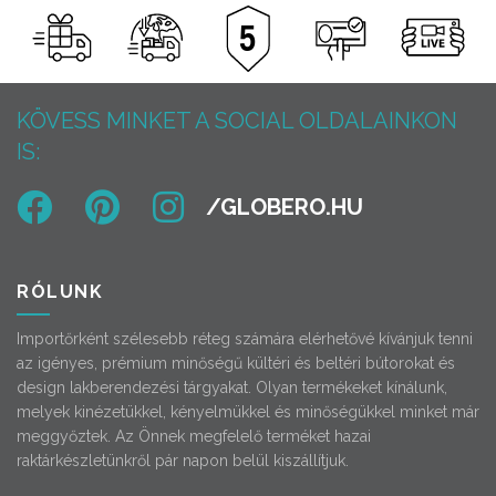
KÖVESS MINKET A SOCIAL OLDALAINKON
IS:
RÓLUNK
Importőrként szélesebb réteg számára elérhetővé kívánjuk tenni
az igényes, prémium minőségű kültéri és beltéri bútorokat és
design lakberendezési tárgyakat. Olyan termékeket kínálunk,
melyek kinézetükkel, kényelmükkel és minőségükkel minket már
meggyőztek. Az Önnek megfelelő terméket hazai
raktárkészletünkről pár napon belül kiszállítjuk.