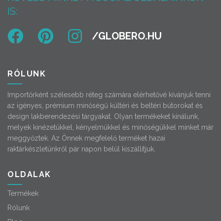
IS:
RÓLUNK
Importőrként szélesebb réteg számára elérhetővé kívánjuk tenni
az igényes, prémium minőségű kültéri és beltéri bútorokat és
design lakberendezési tárgyakat. Olyan termékeket kínálunk,
melyek kinézetükkel, kényelmükkel és minőségükkel minket már
meggyőztek. Az Önnek megfelelő terméket hazai
raktárkészletünkről pár napon belül kiszállítjuk.
OLDALAK
Termékek
Rólunk