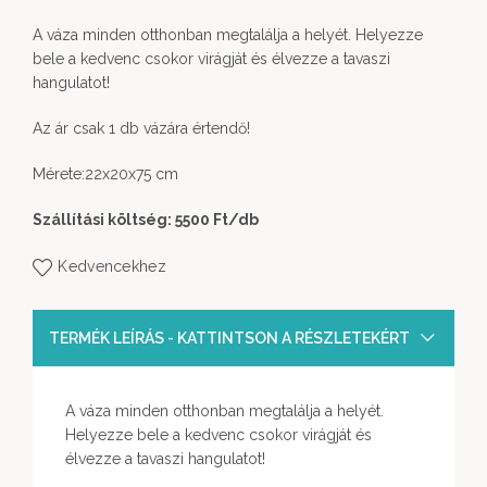
A váza minden otthonban megtalálja a helyét. Helyezze
bele a kedvenc csokor virágját és élvezze a tavaszi
hangulatot!
Az ár csak 1 db vázára értendő!
Mérete:22x20x75 cm
Szállítási költség: 5500 Ft
/db
Kedvencekhez
TERMÉK LEÍRÁS - KATTINTSON A RÉSZLETEKÉRT
A váza minden otthonban megtalálja a helyét.
Helyezze bele a kedvenc csokor virágját és
élvezze a tavaszi hangulatot!