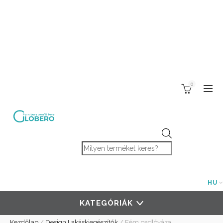
0
Products search
HU
KATEGÓRIÁK
Kezdőlap
/
Design Lakáskiegészítők
/
Fém padlóváza