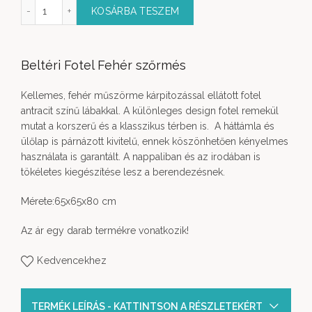
Fotel Fehér szőrmés mennyiség
KOSÁRBA TESZEM
Beltéri Fotel Fehér szőrmés
Kellemes, fehér műszörme kárpitozással ellátott fotel
antracit színű lábakkal. A különleges design fotel remekül
mutat a korszerű és a klasszikus térben is. A háttámla és
ülőlap is párnázott kivitelű, ennek köszönhetően kényelmes
használata is garantált. A nappaliban és az irodában is
tökéletes kiegészítése lesz a berendezésnek.
Mérete:65x65x80 cm
Az ár egy darab termékre vonatkozik!
Kedvencekhez
TERMÉK LEÍRÁS - KATTINTSON A RÉSZLETEKÉRT