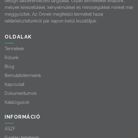
design lakberendezési tárgyakat. Olyan termékeket kínálunk,
melyek kinézetükkel, kényelmükkel és minőségükkel minket már
meggyőztek. Az Önnek megfelelő terméket hazai
raktárkészletünkről pár napon belül kiszállítjuk.
OLDALAK
Termékek
Rólunk
Blog
Bemutatótermeink
Kapcsolat
Dokumentumok
Katalógusok
INFORMÁCIÓ
ÁSZF
Fizetési feltételek