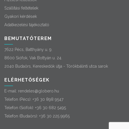
Szállítási feltételek
Gyakori kérdések
Adatkezelési tájékoztató
BEMUTATÓTEREM
7622 Pécs, Batthyány u. 9.
8600 Siófok, Vak Bottyán u. 24.
2040 Budaörs, Kereskedők útja - Törökbálinti utca sarok
ELÉRHETŐSÉGEK
E-mail:
rendeles@globero.hu
Telefon (Pécs):
+36 30 898 9547
Telefon (Siófok):
+36 30 682 5495
Telefon (Budaörs):
+36 30 225 9965