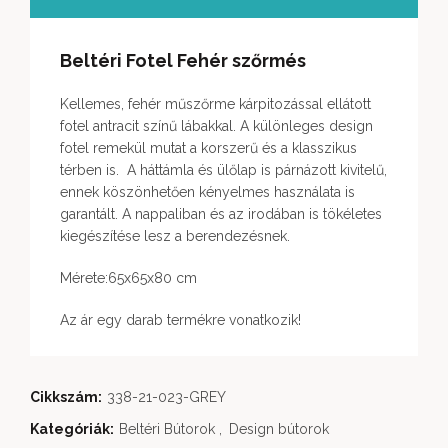
Beltéri Fotel Fehér szőrmés
Kellemes, fehér műszőrme kárpitozással ellátott
fotel antracit színű lábakkal. A különleges design
fotel remekül mutat a korszerű és a klasszikus
térben is. A háttámla és ülőlap is párnázott kivitelű,
ennek köszönhetően kényelmes használata is
garantált. A nappaliban és az irodában is tökéletes
kiegészítése lesz a berendezésnek.
Mérete:65x65x80 cm
Az ár egy darab termékre vonatkozik!
Cikkszám:
338-21-023-GREY
Kategóriák:
Beltéri Bútorok
,
Design bútorok