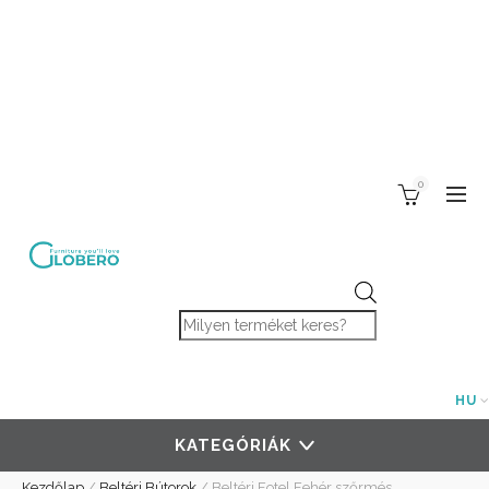
0
Products search
HU
KATEGÓRIÁK
Kezdőlap
/
Beltéri Bútorok
/
Beltéri Fotel Fehér szőrmés