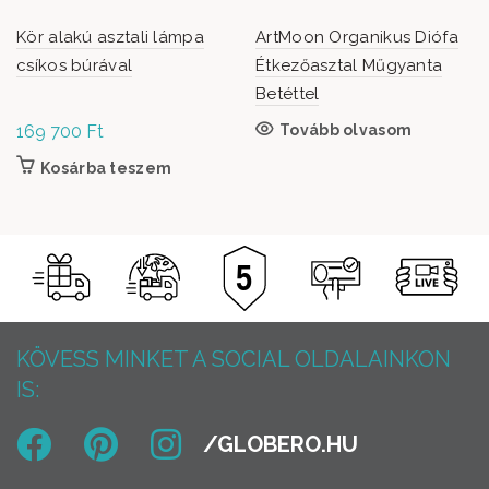
Kör alakú asztali lámpa
ArtMoon Organikus Diófa
csíkos búrával
Étkezőasztal Műgyanta
Betéttel
169 700
Ft
Tovább olvasom
Kosárba teszem
KÖVESS MINKET A SOCIAL OLDALAINKON
IS: