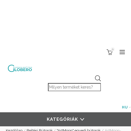
0
Products search
HU
KATEGÓRIÁK
Kezdőlap
/
Beltéri Bútorok
/
"ArtMoon" egyedi bútorok
/
ArtMoon-