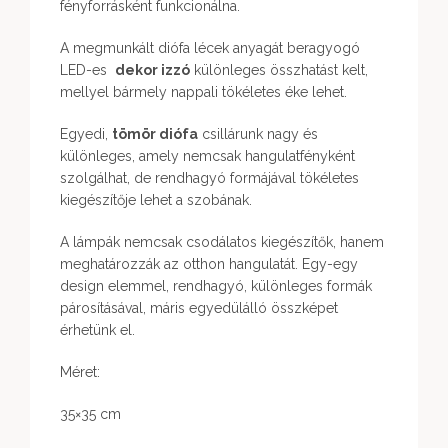
fényforrásként funkcionálna.
A megmunkált diófa lécek anyagát beragyogó
LED-es
dekor izzó
különleges összhatást kelt,
mellyel bármely nappali tökéletes éke lehet.
Egyedi,
tömör diófa
csillárunk nagy és
különleges, amely nemcsak hangulatfényként
szolgálhat, de rendhagyó formájával tökéletes
kiegészítője lehet a szobának.
A lámpák nemcsak csodálatos kiegészítők, hanem
meghatározzák az otthon hangulatát. Egy-egy
design elemmel, rendhagyó, különleges formák
párosításával, máris egyedülálló összképet
érhetünk el.
Méret:
35×35 cm