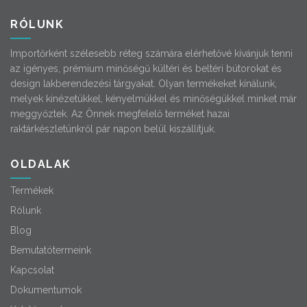
RÓLUNK
Importőrként szélesebb réteg számára elérhetővé kívánjuk tenni
az igényes, prémium minőségű kültéri és beltéri bútorokat és
design lakberendezési tárgyakat. Olyan termékeket kínálunk,
melyek kinézetükkel, kényelmükkel és minőségükkel minket már
meggyőztek. Az Önnek megfelelő terméket hazai
raktárkészletünkről pár napon belül kiszállítjuk.
OLDALAK
Termékek
Rólunk
Blog
Bemutatótermeink
Kapcsolat
Dokumentumok