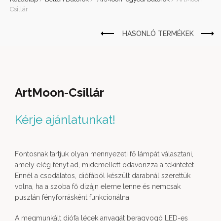
Csillár
ArtMoon-Csillár
Kérje ajánlatunkat!
Fontosnak tartjuk olyan mennyezeti fő lámpát választani,
amely elég fényt ad, midemellett odavonzza a tekintetet.
Ennél a csodálatos, diófából készült darabnál szerettük
volna, ha a szoba fő dizájn eleme lenne és nemcsak
pusztán fényforrásként funkcionálna.
A megmunkált diófa lécek anyagát beragyogó LED-es