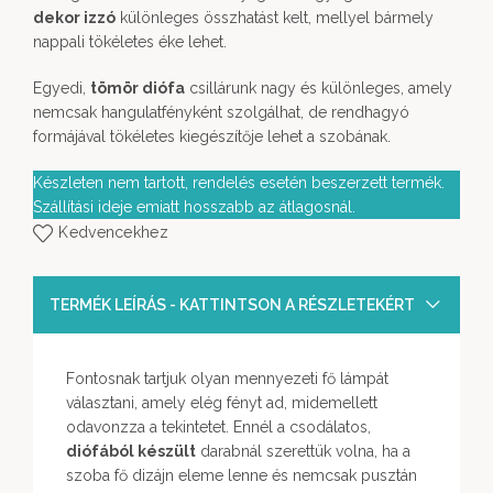
dekor izzó
különleges összhatást kelt, mellyel bármely
nappali tökéletes éke lehet.
Egyedi,
tömör diófa
csillárunk nagy és különleges, amely
nemcsak hangulatfényként szolgálhat, de rendhagyó
formájával tökéletes kiegészítője lehet a szobának.
Készleten nem tartott, rendelés esetén beszerzett termék.
Szállítási ideje emiatt hosszabb az átlagosnál.
Kedvencekhez
TERMÉK LEÍRÁS - KATTINTSON A RÉSZLETEKÉRT
Fontosnak tartjuk olyan mennyezeti fő lámpát
választani, amely elég fényt ad, midemellett
odavonzza a tekintetet. Ennél a csodálatos,
diófából készült
darabnál szerettük volna, ha a
szoba fő dizájn eleme lenne és nemcsak pusztán