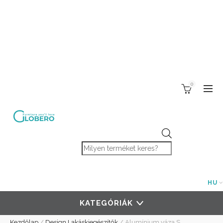
0
Products search
HU
KATEGÓRIÁK
Kezdőlap
/
Design Lakáskiegészítők
/
Alumínium váza S