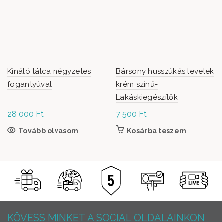
Kínáló tálca négyzetes
Bársony husszúkás levelek
fogantyúval
krém színű-
Lakáskiegészítők
28 000
Ft
7 500
Ft
Tovább olvasom
Kosárba teszem
KÖVESS MINKET A SOCIAL OLDALAINKON