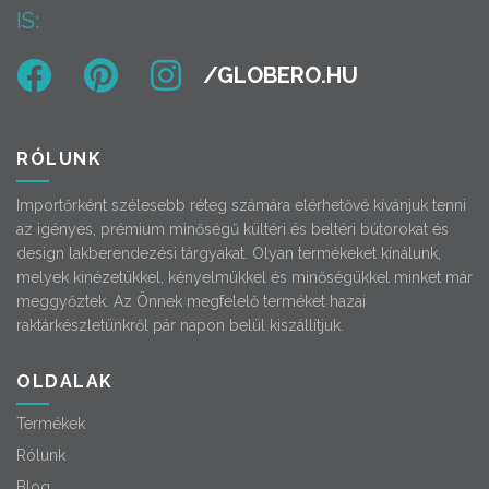
IS:
RÓLUNK
Importőrként szélesebb réteg számára elérhetővé kívánjuk tenni
az igényes, prémium minőségű kültéri és beltéri bútorokat és
design lakberendezési tárgyakat. Olyan termékeket kínálunk,
melyek kinézetükkel, kényelmükkel és minőségükkel minket már
meggyőztek. Az Önnek megfelelő terméket hazai
raktárkészletünkről pár napon belül kiszállítjuk.
OLDALAK
Termékek
Rólunk
Blog