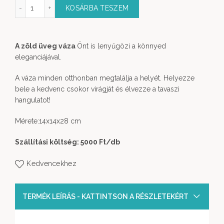
ld Üvegváza mennyiség
KOSÁRBA TESZEM
A zöld üveg váza
Önt is lenyűgözi a könnyed
eleganciájával.
A váza minden otthonban megtalálja a helyét. Helyezze
bele a kedvenc csokor virágját és élvezze a tavaszi
hangulatot!
Mérete:14x14x28 cm
Szállítási költség: 5000 Ft
/db
Kedvencekhez
TERMÉK LEÍRÁS - KATTINTSON A RÉSZLETEKÉRT