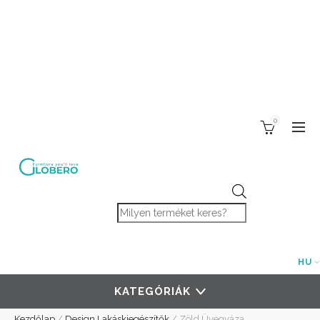
0
Products search
HU
KATEGÓRIÁK
Kezdőlap
/
Design Lakáskiegészítők
/
Zöld Üvegváza