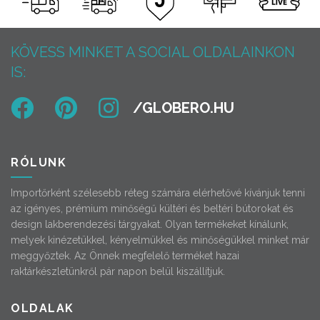
KÖVESS MINKET A SOCIAL OLDALAINKON
IS:
RÓLUNK
Importőrként szélesebb réteg számára elérhetővé kívánjuk tenni
az igényes, prémium minőségű kültéri és beltéri bútorokat és
design lakberendezési tárgyakat. Olyan termékeket kínálunk,
melyek kinézetükkel, kényelmükkel és minőségükkel minket már
meggyőztek. Az Önnek megfelelő terméket hazai
raktárkészletünkről pár napon belül kiszállítjuk.
OLDALAK