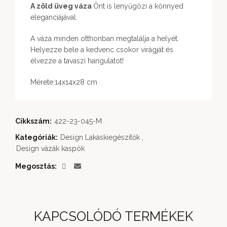
A zöld üveg váza
Önt is lenyűgözi a könnyed
eleganciájával.
A váza minden otthonban megtalálja a helyét.
Helyezze bele a kedvenc csokor virágját és
élvezze a tavaszi hangulatot!
Mérete:14x14x28 cm
Cikkszám:
422-23-045-M
Kategóriák:
Design Lakáskiegészítők
,
Design vázák kaspók
Megosztás
KAPCSOLÓDÓ TERMÉKEK