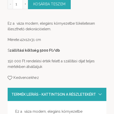
ld- Arany színben mennyiség
KOSÁRBA TESZEM
Ez a váza modern, elegáns környezetbe tökéletesen
illeszthető dekorációelem.
Mérete:42x12x31 cm
S
zállítási költség 5000 Ft
/db
150 000 Ft rendelési érték felett a szállítási díjat teljes
mértékben átvállaljuk
Kedvencekhez
TERMÉK LEÍRÁS - KATTINTSON A RÉSZLETEKÉRT
Ez a váza modern, elegáns környezetbe