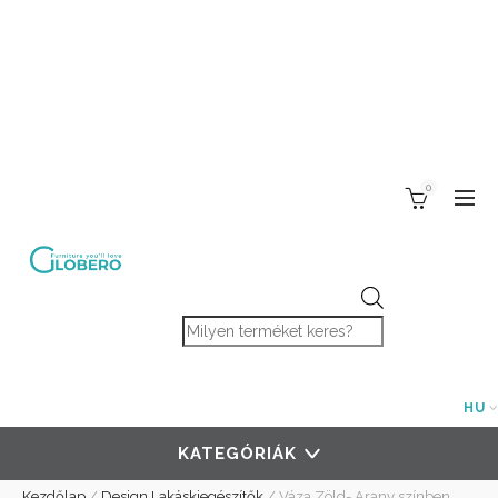
0
Products search
HU
KATEGÓRIÁK
Kezdőlap
/
Design Lakáskiegészítők
/
Váza Zöld- Arany színben