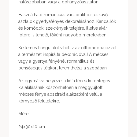
hálószobában vagy a dohányzóasztalon.
Használható romantikus vacsorákhoz, esküvői
asztalok gyertyafényes dekorálásához. Kandallók
és komódok, szekrények tetejére, illetve akár
földre is tehető, főként nagyobb méretekben.
Kellemes hangulatot vihetsz az otthonodba ezzel
a természet inspirálta dekorációval! A mécses
vagy a gyertya fényénél romantikus és
bensőséges légkört teremthetsz a szobában.
Az egymásra helyezett diófa lécek különleges
kialakításának köszönhetően a meggyújtott
mécses fénye absztrakt alakzatként vetül a
környező felületekre.
Méret:
24x30x10 cm