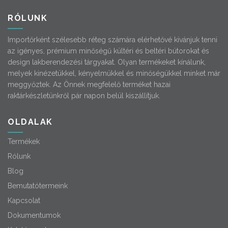
RÓLUNK
Importőrként szélesebb réteg számára elérhetővé kívánjuk tenni
az igényes, prémium minőségű kültéri és beltéri bútorokat és
design lakberendezési tárgyakat. Olyan termékeket kínálunk,
melyek kinézetükkel, kényelmükkel és minőségükkel minket már
meggyőztek. Az Önnek megfelelő terméket hazai
raktárkészletünkről pár napon belül kiszállítjuk.
OLDALAK
Termékek
Rólunk
Blog
Bemutatótermeink
Kapcsolat
Dokumentumok