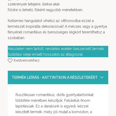
szekrények tetejére, illetve akár
földre is tehető, főként nagyobb méretekben.
Kellemes hangulatot vihetsz az otthonodba ezzel a
természet inspirálta dekorációval! A mécses vagy a gyertya
fényénél romantikus és bensőséges légkört teremthetsz a
szobában.
Készleten nem tartott, rendelés esetén beszerzett termék.
Szállítási ideje emiatt hosszabb az átlagosnál.
Kedvencekhez
TERMÉK LEÍRÁS - KATTINTSON A RÉSZLETEKÉRT
Rusztikusan romantikus, diófa gyertyatartóinkat
többféle méretben készítjük. Felületük finom
tapintásúak. Ez a darabunk is egyedi, kézzel
készített termék, mely jól mutat a komódon, a