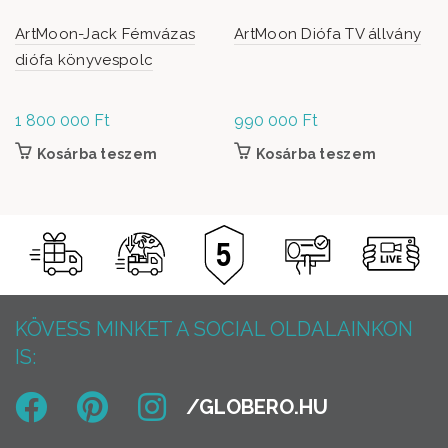
ArtMoon-Jack Fémvázas
ArtMoon Diófa TV állvány
diófa könyvespolc
1 800 000
Ft
990 000
Ft
Kosárba teszem
Kosárba teszem
KÖVESS MINKET A SOCIAL OLDALAINKON
IS: