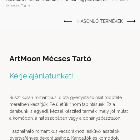
Mécses Tartó
ArtMoon Mécses Tartó
Kérje ajánlatunkat!
Rusztikusan romantikus, diófa gyertyatartóinkat többféle
méretben készítjük. Felületük finom tapintásúak. Ez a
darabunk is egyedi, kézzel készített termék, mely jól mutat
a komódon, a hálószobában vagy a dohányzóasztalon.
Használható romantikus vacsorákhoz, esküvői asztalok
gyertyafényes dekorálásához. Kandallók és komódok,