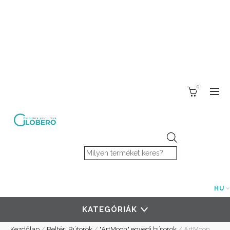
0
Products search
HU
KATEGÓRIÁK
Kezdőlap
/
Beltéri Bútorok
/
"ArtMoon" egyedi bútorok
/
ArtMoon