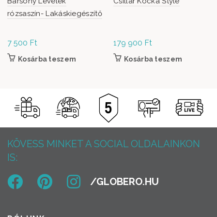
Bársony Levelek
Csillár Kocka Style
rózsaszín- Lakáskiegészítő
7 500
Ft
179 900
Ft
Kosárba teszem
Kosárba teszem
KÖVESS MINKET A SOCIAL OLDALAINKON
IS: