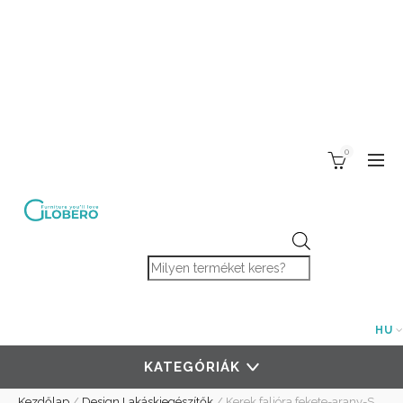
0
Products search
HU
KATEGÓRIÁK
Kezdőlap
/
Design Lakáskiegészítők
/
Kerek falióra fekete-arany-S