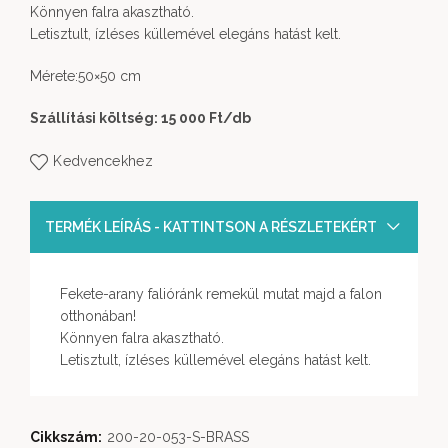
Könnyen falra akasztható.
Letisztult, ízléses küllemével elegáns hatást kelt.
Mérete:50×50 cm
Szállítási költség: 15 000 Ft
/db
Kedvencekhez
TERMÉK LEÍRÁS - KATTINTSON A RÉSZLETEKÉRT
Fekete-arany falióránk remekül mutat majd a falon
otthonában!
Könnyen falra akasztható.
Letisztult, ízléses küllemével elegáns hatást kelt.
Cikkszám:
200-20-053-S-BRASS