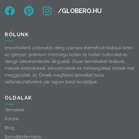
RÓLUNK
Importőrként szélesebb réteg számára elérhetővé kívánjuk tenni
az igényes, prémium minőségű kültéri és beltéri bútorokat és
design lakberendezési tárgyakat. Olyan termékeket kínálunk,
melyek kinézetükkel, kényelmükkel és minőségükkel minket már
meggyőztek. Az Önnek megfelelő terméket hazai
raktárkészletünkről pár napon belül kiszállítjuk.
OLDALAK
Termékek
Rólunk
Blog
Bemutatótermeink