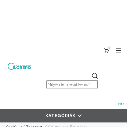
0
Products search
HU
KATEGÓRIÁK
Kezdőlap
/
Globeroart
/
Kék Horizont Festmény