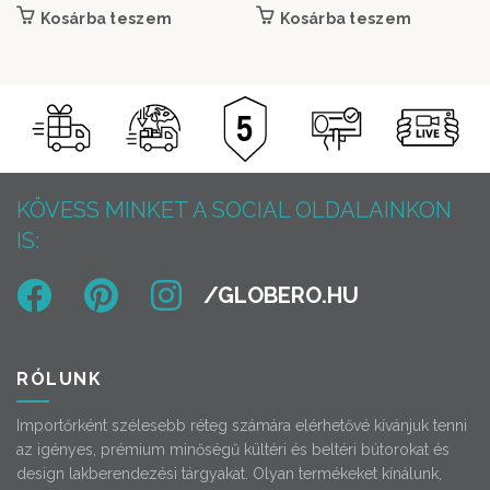
Kosárba teszem
Kosárba teszem
KÖVESS MINKET A SOCIAL OLDALAINKON
IS:
RÓLUNK
Importőrként szélesebb réteg számára elérhetővé kívánjuk tenni
az igényes, prémium minőségű kültéri és beltéri bútorokat és
design lakberendezési tárgyakat. Olyan termékeket kínálunk,