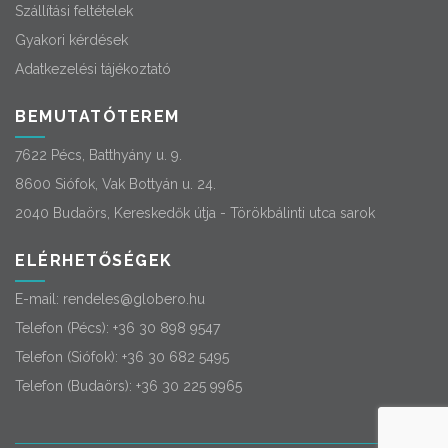
Szállítási feltételek
Gyakori kérdések
Adatkezelési tájékoztató
BEMUTATÓTEREM
7622 Pécs, Batthyány u. 9.
8600 Siófok, Vak Bottyán u. 24.
2040 Budaörs, Kereskedők útja - Törökbálinti utca sarok
ELÉRHETŐSÉGEK
E-mail:
rendeles@globero.hu
Telefon (Pécs):
+36 30 898 9547
Telefon (Siófok):
+36 30 682 5495
Telefon (Budaörs):
+36 30 225 9965