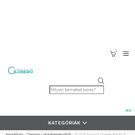
0
Products search
HU
KATEGÓRIÁK
Kezdőlap
/
Design Lakáskiegészítők
/
Ezüst Angyal Gyertyatartó S