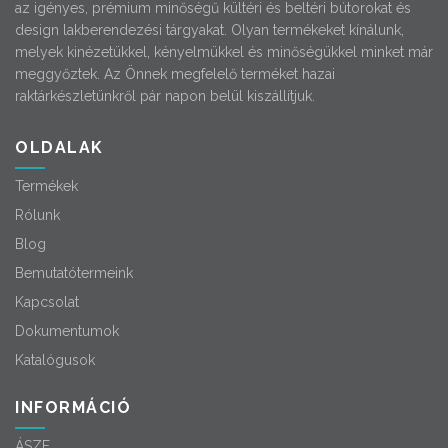
az igényes, prémium minőségű kültéri és beltéri bútorokat és
design lakberendezési tárgyakat. Olyan termékeket kínálunk,
melyek kinézetükkel, kényelmükkel és minőségükkel minket már
meggyőztek. Az Önnek megfelelő terméket hazai
raktárkészletünkről pár napon belül kiszállítjuk.
OLDALAK
Termékek
Rólunk
Blog
Bemutatótermeink
Kapcsolat
Dokumentumok
Katalógusok
INFORMÁCIÓ
ÁSZF