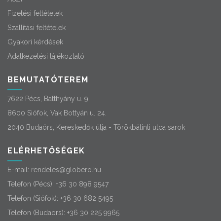
Fizetési feltételek
Szállítási feltételek
Gyakori kérdések
Adatkezelési tájékoztató
BEMUTATÓTEREM
7622 Pécs, Batthyány u. 9.
8600 Siófok, Vak Bottyán u. 24.
2040 Budaörs, Kereskedők útja - Törökbálinti utca sarok
ELÉRHETŐSÉGEK
E-mail:
rendeles@globero.hu
Telefon (Pécs):
+36 30 898 9547
Telefon (Siófok):
+36 30 682 5495
Telefon (Budaörs):
+36 30 225 9965