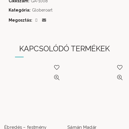
Cikkszám:
GA-1008
Kategória:
Globeroart
Megosztás
KAPCSOLÓDÓ TERMÉKEK
Ébredés – festmény
Sámán Madár