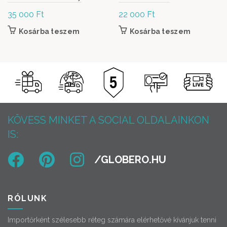
35 000
Ft
22 000
Ft
Kosárba teszem
Kosárba teszem
KÖVESS MINKET A SOCIAL OLDALAINKON
IS:
RÓLUNK
Importőrként szélesebb réteg számára elérhetővé kívánjuk tenni