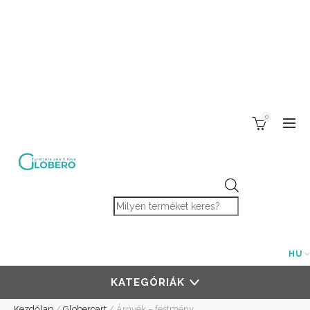
0
Products search
HU
KATEGÓRIÁK
Kezdőlap
/
Globeroart
/
Árnyék – festmény